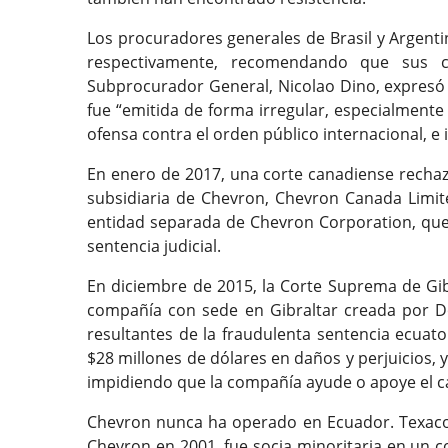
Los procuradores generales de Brasil y Argenti
respectivamente, recomendando que sus co
Subprocurador General, Nicolao Dino, expresó
fue “emitida de forma irregular, especialment
ofensa contra el orden público internacional, e 
En enero de 2017, una corte canadiense rechazó
subsidiaria de Chevron, Chevron Canada Limit
entidad separada de Chevron Corporation, que 
sentencia judicial.
En diciembre de 2015, la Corte Suprema de Gi
compañía con sede en Gibraltar creada por Don
resultantes de la fraudulenta sentencia ecua
$28 millones de dólares en daños y perjuicios
impidiendo que la compañía ayude o apoye el c
Chevron nunca ha operado en Ecuador. Texaco 
Chevron en 2001, fue socia minoritaria en un 