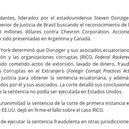
antes, liderados por el estadounidense Steven Donzige
rior de Justicia de Brasil buscando el reconocimiento de 
0 millones dólares contra Chevron Corporation. Accion
n sido presentadas en Argentina y Canadá.
a York determinó que Donziger y sus asociados ecuatorian
sión y las organizaciones corruptas (RICO,
Federal Rackete
endo cometido actos de extorsión, lavado de dinero, frau
as Corruptas en el Extranjero (
Foreign Corrupt Practices Ac
 justicia para obtener la sentencia ecuatoriana, y ademá
os por él y sus asociados. La corte detalló sus conclusion
e la sentencia no podía ser ejecutada en Estados Unidos.
 unanimidad la sentencia de la corte de primera instancia 
EE.UU. dejó en firme el fallo sobre el caso RICO.
e ejecutar la sentencia fraudulenta en otras jurisdiccione