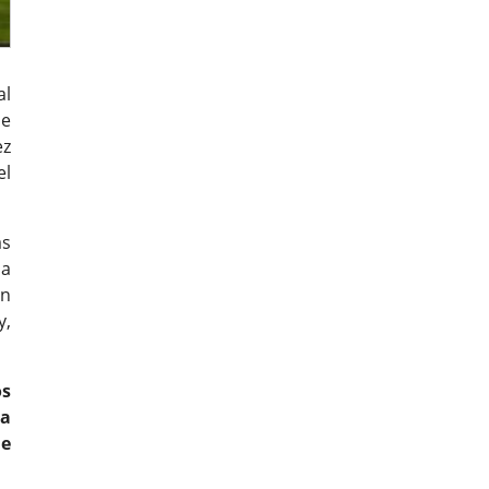
al
de
ez
el
as
ia
án
y,
os
ia
de