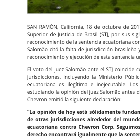
SAN RAMÓN, California, 18 de octubre de 2017
Superior de Justicia de Brasil (STJ, por sus s
reconocimiento de la sentencia ecuatoriana con
Salomão citó la falta de jurisdicción brasileña
reconocimiento y ejecución de esta sentencia un
El voto del juez Salomão ante el STJ coincide c
jurisdicciones, incluyendo la Ministerio Públ
ecuatoriana es ilegítima e inejecutable. Lo
estudiando la opinión del juez Salomão antes de
Chevron emitió la siguiente declaración:
“La opinión de hoy está sólidamente fundam
de otras jurisdicciones alrededor del mundo
ecuatoriana contra Chevron Corp. Seguimos
derecho encontrará igualmente que la sentenc