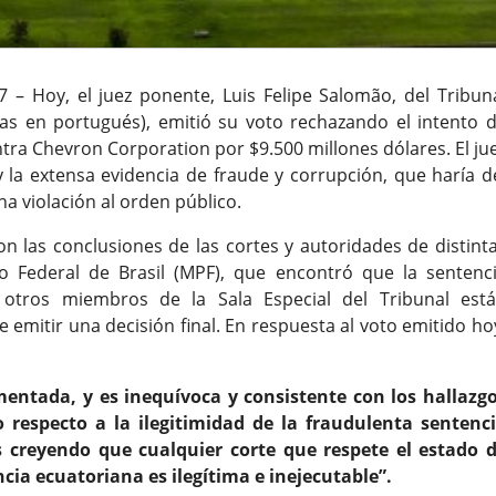
 – Hoy, el juez ponente, Luis Felipe Salomão, del Tribun
iglas en portugués), emitió su voto rechazando el intento 
tra Chevron Corporation por $9.500 millones dólares. El ju
 y la extensa evidencia de fraude y corrupción, que haría d
a violación al orden público.
on las conclusiones de las cortes y autoridades de distint
ico Federal de Brasil (MPF), que encontró que la sentenc
s otros miembros de la Sala Especial del Tribunal est
 emitir una decisión final. En respuesta al voto emitido ho
entada, y es inequívoca y consistente con los hallazg
 respecto a la ilegitimidad de la fraudulenta sentenc
 creyendo que cualquier corte que respete el estado 
ia ecuatoriana es ilegítima e inejecutable”.