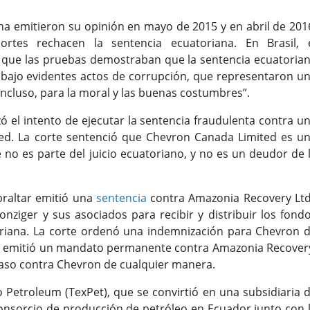
na emitieron su opinión en mayo de 2015 y en abril de 201
rtes rechacen la sentencia ecuatoriana. En Brasil, 
 que las pruebas demostraban que la sentencia ecuatoria
e bajo evidentes actos de corrupción, que representaron u
incluso, para la moral y las buenas costumbres”.
 el intento de ejecutar la sentencia fraudulenta contra u
ed. La corte sentenció que Chevron Canada Limited es u
no es parte del juicio ecuatoriano, y no es un deudor de 
braltar emitió una
sentencia
contra Amazonia Recovery Ltd
ziger y sus asociados para recibir y distribuir los fond
toriana. La corte ordenó una indemnización para Chevron 
, y emitió un mandato permanente contra Amazonia Recover
aso contra Chevron de cualquier manera.
Petroleum (TexPet), que se convirtió en una subsidiaria 
consorcio de producción de petróleo en Ecuador junto con 