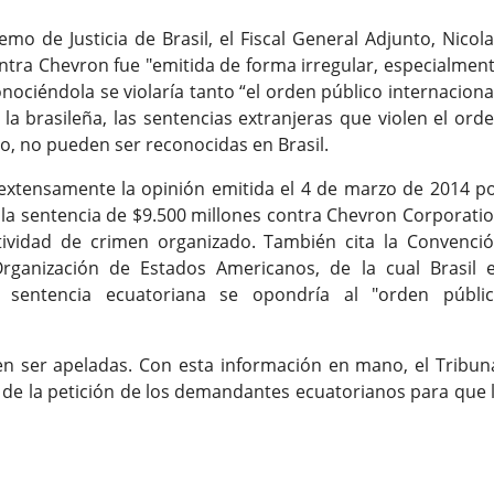
mo de Justicia de Brasil, el Fiscal General Adjunto, Nicol
ntra Chevron fue "emitida de forma irregular, especialmen
nociéndola se violaría tanto “el orden público internaciona
 la brasileña, las sentencias extranjeras que violen el ord
o, no pueden ser reconocidas en Brasil.
 extensamente la opinión emitida el 4 de marzo de 2014 p
 la sentencia de $9.500 millones contra Chevron Corporati
ividad de crimen organizado. También cita la Convenci
rganización de Estados Americanos, de la cual Brasil 
a sentencia ecuatoriana se opondría al "orden públi
 ser apeladas. Con esta información en mano, el Tribun
 de la petición de los demandantes ecuatorianos para que 