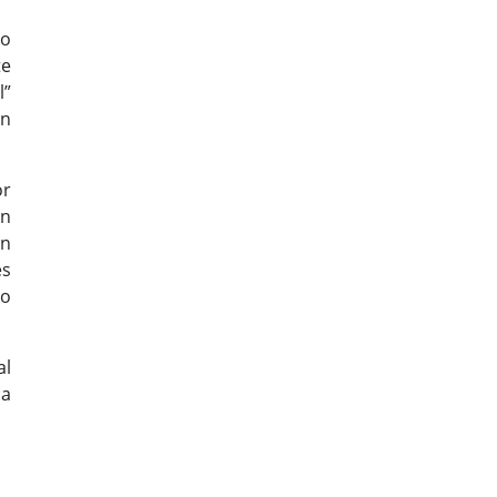
ao
te
l”
en
or
on
ón
es
co
al
la