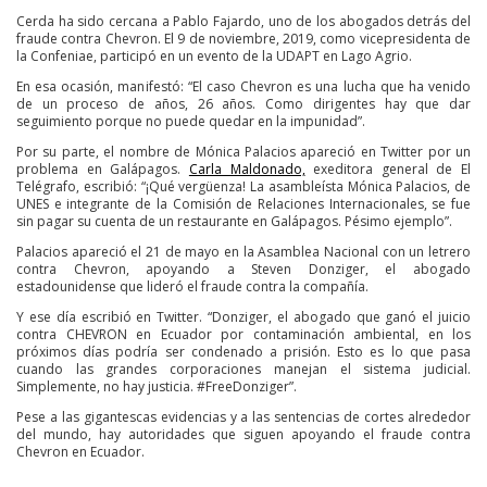
Cerda ha sido cercana a Pablo Fajardo, uno de los abogados detrás del
fraude contra Chevron. El 9 de noviembre, 2019, como vicepresidenta de
la Confeniae, participó en un evento de la UDAPT en Lago Agrio.
En esa ocasión, manifestó: “El caso Chevron es una lucha que ha venido
de un proceso de años, 26 años. Como dirigentes hay que dar
seguimiento porque no puede quedar en la impunidad”.
Por su parte, el nombre de Mónica Palacios apareció en Twitter por un
problema en Galápagos.
Carla Maldonado,
exeditora general de El
Telégrafo, escribió: “¡Qué vergüenza! La asambleísta Mónica Palacios, de
UNES e integrante de la Comisión de Relaciones Internacionales, se fue
sin pagar su cuenta de un restaurante en Galápagos. Pésimo ejemplo”.
Palacios apareció el 21 de mayo en la Asamblea Nacional con un letrero
contra Chevron, apoyando a Steven Donziger, el abogado
estadounidense que lideró el fraude contra la compañía.
Y ese día escribió en Twitter. “Donziger, el abogado que ganó el juicio
contra CHEVRON en Ecuador por contaminación ambiental, en los
próximos días podría ser condenado a prisión. Esto es lo que pasa
cuando las grandes corporaciones manejan el sistema judicial.
Simplemente, no hay justicia. #FreeDonziger”.
Pese a las gigantescas evidencias y a las sentencias de cortes alrededor
del mundo, hay autoridades que siguen apoyando el fraude contra
Chevron en Ecuador.