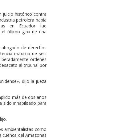
uicio histórico contra
ndustria petrolera había
nas en Ecuador fue
 el último giro de una
l abogado de derechos
tencia máxima de seis
eliberadamente órdenes
 desacato al tribunal por
nidense», dijo la jueza
umplido más de dos años
a sido inhabilitado para
ijo.
os ambientalistas como
 la cuenca del Amazonas