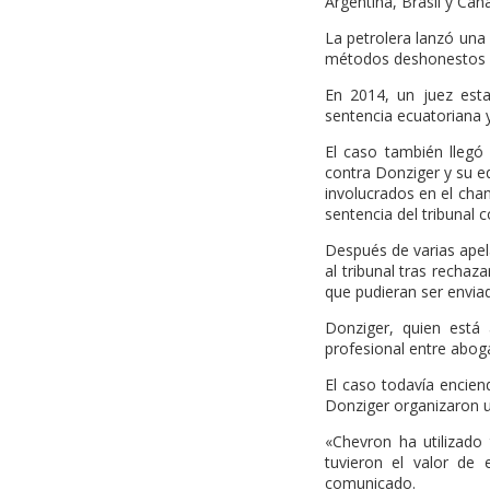
Argentina, Brasil y Can
La petrolera lanzó una
métodos deshonestos pa
En 2014, un juez esta
sentencia ecuatoriana 
El caso también llegó
contra Donziger y su e
involucrados en el cha
sentencia del tribunal 
Después de varias apel
al tribunal tras rechaz
que pudieran ser enviad
Donziger, quien está
profesional entre aboga
El caso todavía encien
Donziger organizaron u
«Chevron ha utilizado t
tuvieron el valor de
comunicado.