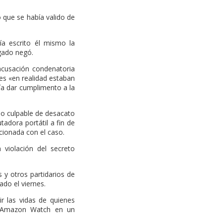
 que se había valido de
ía escrito él mismo la
ogado negó.
acusación condenatoria
es «en realidad estaban
ía dar cumplimento a la
do culpable de desacato
tadora portátil a fin de
cionada con el caso.
violación del secreto
 y otros partidarios de
do el viernes.
uir las vidas de quienes
al Amazon Watch en un