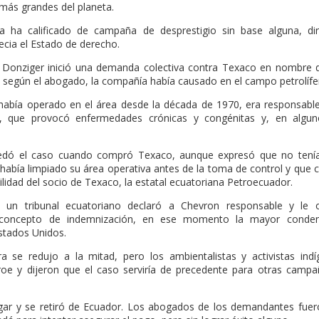
más grandes del planeta.
a ha calificado de campaña de desprestigio sin base alguna, di
cia el Estado de derecho.
 Donziger inició una demanda colectiva contra Texaco en nombre 
, según el abogado, la compañía había causado en el campo petrolífe
había operado en el área desde la década de 1970, era responsable
o», que provocó enfermedades crónicas y congénitas y, en algu
edó el caso cuando compró Texaco, aunque expresó que no tenía 
abía limpiado su área operativa antes de la toma de control y que 
lidad del socio de Texaco, la estatal ecuatoriana Petroecuador.
 un tribunal ecuatoriano declaró a Chevron responsable y le
 concepto de indemnización, en ese momento la mayor conden
stados Unidos.
fra se redujo a la mitad, pero los ambientalistas y activistas ind
e y dijeron que el caso serviría de precedente para otras campa
ar y se retiró de Ecuador. Los abogados de los demandantes fuer