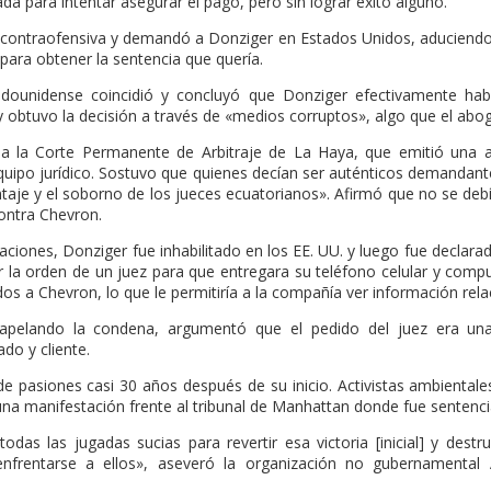
adá para intentar asegurar el pago, pero sin lograr éxito alguno.
 contraofensiva y demandó a Donziger en Estados Unidos, aduciendo
ra obtener la sentencia que quería.
dounidense coincidió y concluyó que Donziger efectivamente hab
y obtuvo la decisión a través de «medios corruptos», algo que el ab
 a la Corte Permanente de Arbitraje de La Haya, que emitió una 
quipo jurídico. Sostuvo que quienes decían ser auténticos demandant
ntaje y el soborno de los jueces ecuatorianos». Afirmó que no se deb
contra Chevron.
aciones, Donziger fue inhabilitado en los EE. UU. y luego fue declara
ar la orden de un juez para que entregara su teléfono celular y compu
os a Chevron, lo que le permitiría a la compañía ver información rela
 apelando la condena, argumentó que el pedido del juez era una 
do y cliente.
de pasiones casi 30 años después de su inicio. Activistas ambientales
na manifestación frente al tribunal de Manhattan donde fue sentencia
odas las jugadas sucias para revertir esa victoria [inicial] y destr
 enfrentarse a ellos», aseveró la organización no gubernament