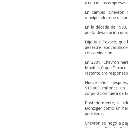
y una de las empresas 
En cambio, Chevron l
manipulador que despre
En la década de 1990,
por la devastación que
Dijo que Texaco, que 
desastre apocalíptic
contaminación.
En 2001, Chevron her
Manifestó que Texaco h
restante era responsabi
Nueve años después,
$18,000 millones en
corporación fuera de E
Posteriormente, la ci
Donziger como un héro
petroleras.
Chevron se negó a pag