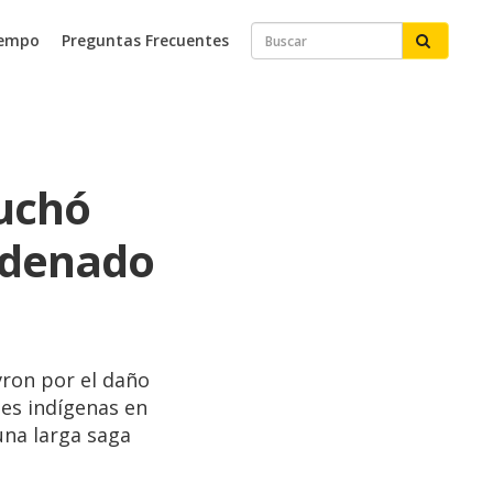
iempo
Preguntas Frecuentes
uchó
ndenado
ron por el daño
des indígenas en
una larga saga