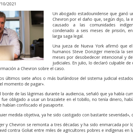
/10/2021
Un abogado estadounidense que ganó un j
Chevron por el daño que, según dijo, la i
causado a las comunidades indíge
condenado a seis meses de prisión, en
larga saga legal.
Una jueza de Nueva York afirmó que e
humanos Steve Donziger merecía la sen
meses por desobedecer intencional y d
judiciales. En julio, lo declaró culpable de
ormación a Chevron sobre el caso.
s últimos siete años o más burlándose del sistema judicial estadou
 el momento de pagar».
l borde de las lágrimas durante la audiencia, señaló que ya había c
, fue obligado a usar un brazalete en el tobillo, no tenía dinero, habí
le habían confiscado el pasaporte.
ier medida objetiva, ya he sido castigado con bastante severidad», d
iger y Chevron se remonta a tres décadas y ha sido enmarcada por l
avid contra Goliat entre miles de agricultores pobres e indígenas en