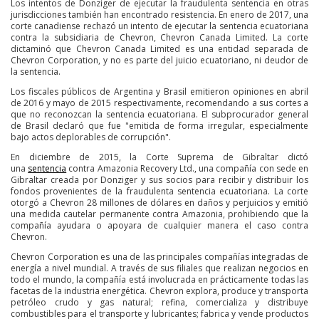
Los intentos de Donziger de ejecutar la fraudulenta sentencia en otras
jurisdicciones también han encontrado resistencia. En enero de 2017, una
corte canadiense rechazó un intento de ejecutar la sentencia ecuatoriana
contra la subsidiaria de Chevron, Chevron Canada Limited. La corte
dictaminó que Chevron Canada Limited es una entidad separada de
Chevron Corporation, y no es parte del juicio ecuatoriano, ni deudor de
la sentencia.
Los fiscales públicos de Argentina y Brasil emitieron opiniones en abril
de 2016 y mayo de 2015 respectivamente, recomendando a sus cortes a
que no reconozcan la sentencia ecuatoriana. El subprocurador general
de Brasil declaró que fue "emitida de forma irregular, especialmente
bajo actos deplorables de corrupción".
En diciembre de 2015, la Corte Suprema de Gibraltar dictó
una
sentencia
contra Amazonia Recovery Ltd., una compañía con sede en
Gibraltar creada por Donziger y sus socios para recibir y distribuir los
fondos provenientes de la fraudulenta sentencia ecuatoriana. La corte
otorgó a Chevron 28 millones de dólares en daños y perjuicios y emitió
una medida cautelar permanente contra Amazonia, prohibiendo que la
compañía ayudara o apoyara de cualquier manera el caso contra
Chevron.
Chevron Corporation es una de las principales compañías integradas de
energía a nivel mundial. A través de sus filiales que realizan negocios en
todo el mundo, la compañía está involucrada en prácticamente todas las
facetas de la industria energética. Chevron explora, produce y transporta
petróleo crudo y gas natural; refina, comercializa y distribuye
combustibles para el transporte y lubricantes; fabrica y vende productos