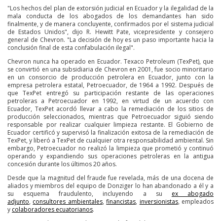
"Los hechos del plan de extorsión judicial en Ecuador y la ilegalidad de la
mala conducta de los abogados de los demandantes han sido
finalmente, y de manera concluyente, confirmados por el sistema judicial
de Estados Unidos", dijo R. Hewitt Pate, vicepresidente y consejero
general de Chevron. "La decisión de hoy es un paso importante hacia la
conclusión final de esta confabulación ilegal".
Chevron nunca ha operado en Ecuador. Texaco Petroleum (TexPet), que
se convirtió en una subsidiaria de Chevron en 2001, fue socio minoritario
en un consorcio de producción petrolera en Ecuador, junto con la
empresa petrolera estatal, Petroecuador, de 1964 a 1992. Después de
que TexPet entregó su participación restante de las operaciones
petroleras a Petroecuador en 1992, en virtud de un acuerdo con
Ecuador, TexPet acordó llevar a cabo la remediación de los sitios de
producción seleccionados, mientras que Petroecuador siguió siendo
responsable por realizar cualquier limpieza restante. El Gobierno de
Ecuador certificó y supervisó la finalización exitosa de la remediación de
TexPet, y liberó a TexPet de cualquier otra responsabilidad ambiental. Sin
embargo, Petroecuador no realizó la limpieza que prometió y continuó
operando y expandiendo sus operaciones petroleras en la antigua
concesión durante los últimos 20 años.
Desde que la magnitud del fraude fue revelada, más de una docena de
aliados y miembros del equipo de Donziger lo han abandonado a él y a
su esquema fraudulento, incluyendo a su
ex abogado
adjunto
,
consultores ambientales
,
financistas
,
inversionistas
, empleados
y
colaboradores ecuatorianos
.