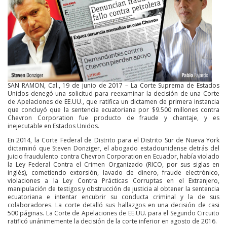
SAN RAMON, Cal., 19 de junio de 2017 – La Corte Suprema de Estados
Unidos denegó una solicitud para reexaminar la decisión de una Corte
de Apelaciones de EE.UU., que ratifica un dictamen de primera instancia
que concluyó que la sentencia ecuatoriana por $9.500 millones contra
Chevron Corporation fue producto de fraude y chantaje, y es
inejecutable en Estados Unidos.
En 2014, la Corte Federal de Distrito para el Distrito Sur de Nueva York
dictaminó que Steven Donziger, el abogado estadounidense detrás del
juicio fraudulento contra Chevron Corporation en Ecuador, había violado
la Ley Federal Contra el Crimen Organizado (RICO, por sus siglas en
inglés), cometiendo extorsión, lavado de dinero, fraude electrónico,
violaciones a la Ley Contra Prácticas Corruptas en el Extranjero,
manipulación de testigos y obstrucción de justicia al obtener la sentencia
ecuatoriana e intentar encubrir su conducta criminal y la de sus
colaboradores. La corte detalló sus hallazgos en una decisión de casi
500 páginas. La Corte de Apelaciones de EE.UU. para el Segundo Circuito
ratificó unánimemente la decisión de la corte inferior en agosto de 2016.