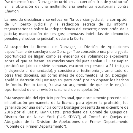
"se determinó que Donziger incurrió en . . . coerción, fraude y soborno"
en la obtención de una multimillonaria sentencia ecuatoriana contra
Chevron.
La medida disciplinaria se enfoca en "la coerción judicial, la corrupción
de un perito judicial y la redacción secreta de su informe;
tergiversaciones sobre la independencia del experto; obstrucción de la
justicia; manipulación de testigos; amenazas indebidas de denuncias
penales y el soborno judicial", declaró la Corte.
Al suspender la licencia de Donziger, la División de Apelaciones
específicamente concluyó que Donziger “fue concedido una plena y justa
oportunidad de litigar, como se evidencia del voluminoso expediente
sobre el que se basan las conclusiones del Juez Kaplan. El Juez Kaplan
presidió un juicio de siete semanas, escuchó en persona a 31 testigos
(incluyendo al demandado), y consideró el testimonio juramentado de
otras tres docenas, así como miles de documentos. El [Sr. Donziger]
apeló la decisión del Juez Kaplan, pero optó por no objetar los hechos
de fondo. Por lo tanto, fracasa su argumento de que se le negó la
oportunidad de una revisión sustancial de su apelación.”
Esta suspensión del ejercicio profesional, que normalmente precede a la
inhabilitación permanente de la licencia para ejercer la profesión, fue
generada por una denuncia contra Donziger presentada en diciembre de
2016 por el Juez P. Kevin Castel, presidente del Comité de Quejas del
Distrito Sur de Nueva York ("U.S. SDNY"), al Comité de Quejas de
Abogados de la División de Apelaciones del Primer Departamento
("Comité del Primer Departamento").