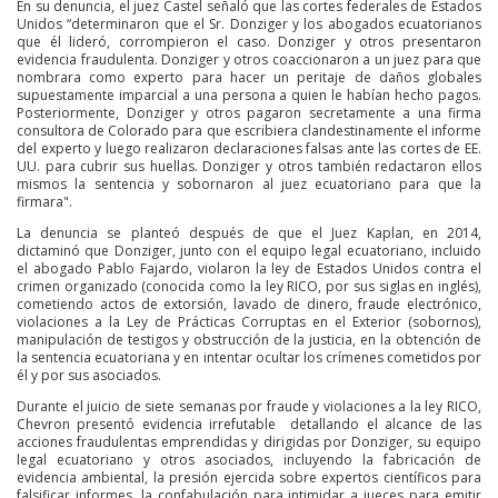
En su denuncia, el juez Castel señaló que las cortes federales de Estados
Unidos “determinaron que el Sr. Donziger y los abogados ecuatorianos
que él lideró, corrompieron el caso. Donziger y otros presentaron
evidencia fraudulenta. Donziger y otros coaccionaron a un juez para que
nombrara como experto para hacer un peritaje de daños globales
supuestamente imparcial a una persona a quien le habían hecho pagos.
Posteriormente, Donziger y otros pagaron secretamente a una firma
consultora de Colorado para que escribiera clandestinamente el informe
del experto y luego realizaron declaraciones falsas ante las cortes de EE.
UU. para cubrir sus huellas. Donziger y otros también redactaron ellos
mismos la sentencia y sobornaron al juez ecuatoriano para que la
firmara".
La denuncia se planteó después de que el Juez Kaplan, en 2014,
dictaminó que Donziger, junto con el equipo legal ecuatoriano, incluido
el abogado Pablo Fajardo, violaron la ley de Estados Unidos contra el
crimen organizado (conocida como la ley RICO, por sus siglas en inglés),
cometiendo actos de extorsión, lavado de dinero, fraude electrónico,
violaciones a la Ley de Prácticas Corruptas en el Exterior (sobornos),
manipulación de testigos y obstrucción de la justicia, en la obtención de
la sentencia ecuatoriana y en intentar ocultar los crímenes cometidos por
él y por sus asociados.
Durante el juicio de siete semanas por fraude y violaciones a la ley RICO,
Chevron presentó evidencia irrefutable detallando el alcance de las
acciones fraudulentas emprendidas y dirigidas por Donziger, su equipo
legal ecuatoriano y otros asociados, incluyendo la fabricación de
evidencia ambiental, la presión ejercida sobre expertos científicos para
falsificar informes, la confabulación para intimidar a jueces para emitir