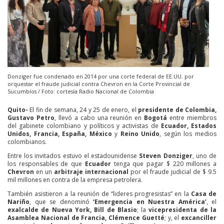
Donziger fue condenado en 2014 por una corte federal de EE.UU. por
orquestar el fraude judicial contra Chevron en la Corte Provincial de
Sucumbíos / Foto: cortesía Radio Nacional de Colombia
Quito-
El fin de semana, 24 y 25 de enero, el
presidente de Colombia,
Gustavo Petro
, llevó a cabo una reunión en
Bogotá
entre miembros
del gabinete colombiano y políticos y activistas de
Ecuador, Estados
Unidos, Francia, España, México
y
Reino Unido
, según los medios
colombianos.
Entre los invitados estuvo el estadounidense
Steven Donziger
, uno de
los responsables de que
Ecuador
tenga que pagar $ 220 millones a
Chevron
en un
arbitraje internacional
por el fraude judicial de $ 9.5
mil millones en contra de la empresa petrolera.
También asistieron a la reunión de “lideres progresistas” en la
Casa de
Nariño
, que se denominó
‘Emergencia en Nuestra América’
, el
exalcalde de Nueva York, Bill de Blasio
; la
vicepresidenta de la
Asamblea Nacional de Francia, Clémence Guetté
; y, el
excanciller