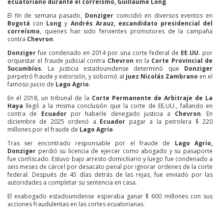
ecuatoriano durante el correísmo, Guillaume Long
.
El fin de semana pasado,
Donziger
coincidió en diversos eventos en
Bogotá
con
Long
y
Andrés Arauz, excandidato presidencial del
correísmo
, quienes han sido fervientes promotores de la campaña
contra
Chevron
.
Donziger
fue condenado en 2014 por una corte federal de
EE.UU.
por
orquestar el fraude judicial contra
Chevron
en la
Corte Provincial de
Sucumbíos
. La justicia estadounidense determinó que
Donziger
perpetró fraude y extorsión, y sobornó al
juez Nicolás Zambrano
en el
famoso juicio de
Lago Agrio
.
En el 2018, un tribunal de la
Corte Permanente de Arbitraje de La
Haya
llegó a la misma conclusión que la corte de EE.UU., fallando en
contra de
Ecuador
por haberle denegado justicia a
Chevron
. En
diciembre de 2025 ordenó a
Ecuador
pagar a la petrolera $ 220
millones por el fraude de
Lago Agrio
.
Tras ser encontrado responsable por el fraude de
Lago Agrio,
Donziger
perdió su licencia de ejercer como abogado y su pasaporte
fue confiscado. Estuvo bajo arresto domiciliario y luego fue condenado a
seis meses de cárcel por desacato penal por ignorar ordenes de la corte
federal. Después de 45 días detrás de las rejas, fue enviado por las
autoridades a completar su sentencia en casa.
El exabogado estadounidense esperaba ganar $ 600 millones con sus
acciones fraudulentas en las cortes ecuatorianas.