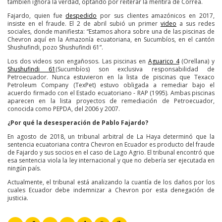
también ignora la verdad, optando por reiterar la mentira de Correa.
Fajardo, quien fue
despedido
por sus clientes amazónicos en 2017,
insiste en el fraude. El 2 de abril subió un primer
video
a sus redes
sociales, donde manifiesta: “Estamos ahora sobre una de las piscinas de
Chevron aquí en la Amazonía ecuatoriana, en Sucumbíos, en el cantón
Shushufindi, pozo Shushufindi 61”.
Los dos videos son engañosos. Las piscinas en
Aguarico 4
(Orellana) y
Shushufindi 61
(Sucumbíos) son exclusiva responsabilidad de
Petroecuador. Nunca estuvieron en la lista de piscinas que Texaco
Petroleum Company (TexPet) estuvo obligada a remediar bajo el
acuerdo firmado con el Estado ecuatoriano - RAP (1995). Ambas piscinas
aparecen en la lista proyectos de remediación de Petroecuador,
conocida como PEPDA, del 2006 y 2007.
¿Por qué la desesperación de Pablo Fajardo?
En agosto de 2018, un tribunal arbitral de La Haya determinó que la
sentencia ecuatoriana contra Chevron en Ecuador es producto del fraude
de Fajardo y sus socios en el caso de Lago Agrio. El tribunal encontró que
esa sentencia viola la ley internacional y que no debería ser ejecutada en
ningún país.
Actualmente, el tribunal está analizando la cuantía de los daños por los
cuales Ecuador debe indemnizar a Chevron por esta denegación de
justicia.