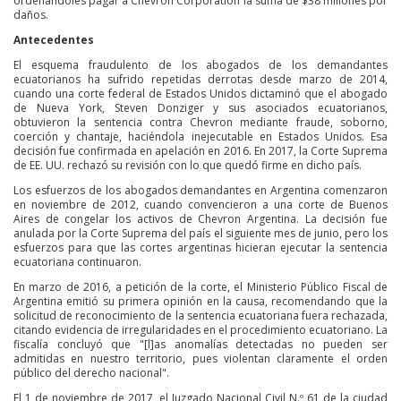
ordenándoles pagar a Chevron Corporation la suma de $38 millones por
daños.
Antecedentes
El esquema fraudulento de los abogados de los demandantes
ecuatorianos ha sufrido repetidas derrotas desde marzo de 2014,
cuando una corte federal de Estados Unidos dictaminó que el abogado
de Nueva York, Steven Donziger y sus asociados ecuatorianos,
obtuvieron la sentencia contra Chevron mediante fraude, soborno,
coerción y chantaje, haciéndola inejecutable en Estados Unidos. Esa
decisión fue confirmada en apelación en 2016. En 2017, la Corte Suprema
de EE. UU. rechazó su revisión con lo que quedó firme en dicho país.
Los esfuerzos de los abogados demandantes en Argentina comenzaron
en noviembre de 2012, cuando convencieron a una corte de Buenos
Aires de congelar los activos de Chevron Argentina. La decisión fue
anulada por la Corte Suprema del país el siguiente mes de junio, pero los
esfuerzos para que las cortes argentinas hicieran ejecutar la sentencia
ecuatoriana continuaron.
En marzo de 2016, a petición de la corte, el Ministerio Público Fiscal de
Argentina emitió su primera opinión en la causa, recomendando que la
solicitud de reconocimiento de la sentencia ecuatoriana fuera rechazada,
citando evidencia de irregularidades en el procedimiento ecuatoriano. La
fiscalía concluyó que "[l]as anomalías detectadas no pueden ser
admitidas en nuestro territorio, pues violentan claramente el orden
público del derecho nacional".
El 1 de noviembre de 2017, el Juzgado Nacional Civil N.º 61 de la ciudad