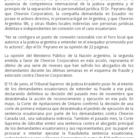
ausencia de competencia internacional de la justicia argentina y el
principio de la separación de la personalidad jurídica. El Dr. Peyrano dijo
que Chevron Corporation, la compañía demandada en Ecuador no
posee ni activos directos, ni presencia legal en Argentina, y que Chevron
Argentina SRL y otras filiales locales indirectas son personas jurídicas
distintas e independientes sin conexión con el caso ecuatoriano.
"No se configura un punto de conexión razonable con el foro local que
autorice a la justicia argentina a entender en el exequátur promovido por
lo actores", dijo el Dr. Peyrano en su opinión de 22 páginas.
La opinión del Ministerio Público de la Nación argentino, la segunda
emitida a favor de Chevron Corporation en esta acción, representa el
último de una serie de reveses que han sufrido los abogados de los
demandantes durante las últimas semanas en el esquema de fraude y
extorsión contra Chevron Corporation.
El 15 de junio, el Tribunal Superior de Justicia brasileño puso fin al intento
de los demandantes ecuatorianos de extender su fraude a ese país,
declarando definitiva su decisión del pasado mes de noviembre que
desestimaba la acción de reconocimiento y ejecución en ese país. En
mayo, la Corte de Apelaciones de Ontario confirmó la decisión de una
corte de primera instancia que desestimaba el pedido de ejecución de la
sentencia ecuatoriana por parte de los demandantes contra Chevron
Canada Ltd., una subsidiaria indirecta. También el pasado mes, la Corte
Suprema de Gibraltar emitió una sentencia contra el abogado principal
de los demandantes ecuatorianos y sus representantes, por su papel en
procurar e intentar ejecutar la fraudulenta sentencia ecuatoriana,