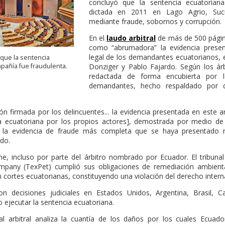
concluyó que la sentencia ecuatorian
dictada en 2011 en Lago Agrio, Suc
mediante fraude, sobornos y corrupción.
En el
laudo arbitral
de más de 500 página
como “abrumadora” la evidencia presen
legal de los demandantes ecuatorianos,
ó que la sentencia
mpañía fue fraudulenta.
Donziger y Pablo Fajardo. Según los árb
redactada de forma encubierta por 
demandantes, hecho respaldado por 
n firmada por los delincuentes... la evidencia presentada en este ar
cia ecuatoriana por los propios actores], demostrada por medio d
r la evidencia de fraude más completa que se haya presentado n
udo.
me, incluso por parte del árbitro nombrado por Ecuador. El tribuna
any (TexPet) cumplió sus obligaciones de remediación ambiental
cortes ecuatorianas, constituyendo una violación del derecho intern
n decisiones judiciales en Estados Unidos, Argentina, Brasil, C
 ejecutar la sentencia ecuatoriana.
nal arbitral analiza la cuantía de los daños por los cuales Ecuad