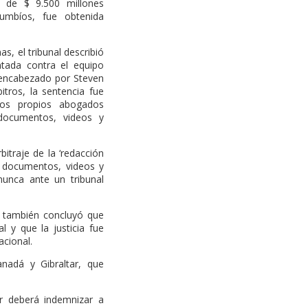
a de $ 9.500 millones
umbíos, fue obtenida
s, el tribunal describió
tada contra el equipo
 encabezado por Steven
itros, la sentencia fue
los propios abogados
documentos, videos y
bitraje de la ‘redacción
e documentos, videos y
unca ante un tribunal
l también concluyó que
 y que la justicia fue
acional.
anadá y Gibraltar, que
or deberá indemnizar a