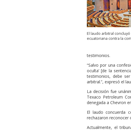
El laudo arbitral concluy
ecuatoriana contra la co
testimonios.
“Salvo por una confesió
oculta’ [de la senten
testimonios, debe se
arbitral.”, expresó el la
La decisión fue unáni
Texaco Petroleum Comp
denegada a Chevron en 
El laudo concuerda co
rechazaron reconocer o
Actualmente, el tribu