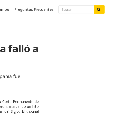
iempo
Preguntas Frecuentes
a falló a
mpañía fue
 la Corte Permanente de
evron, marcando un hito
del Siglo’. El tribunal