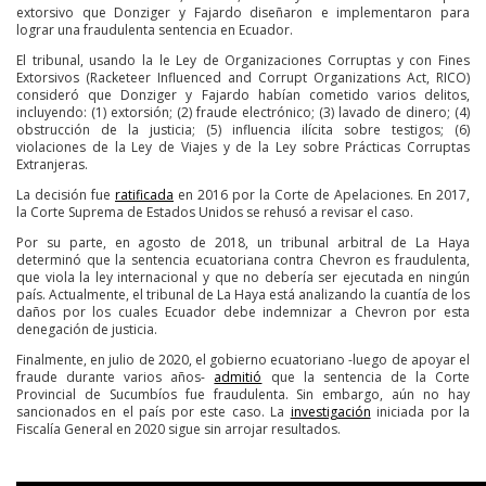
extorsivo que Donziger y Fajardo diseñaron e implementaron para
lograr una fraudulenta sentencia en Ecuador.
El tribunal, usando la le Ley de Organizaciones Corruptas y con Fines
Extorsivos (Racketeer Influenced and Corrupt Organizations Act, RICO)
consideró que Donziger y Fajardo habían cometido varios delitos,
incluyendo: (1) extorsión; (2) fraude electrónico; (3) lavado de dinero; (4)
obstrucción de la justicia; (5) influencia ilícita sobre testigos; (6)
violaciones de la Ley de Viajes y de la Ley sobre Prácticas Corruptas
Extranjeras.
La decisión fue
ratificada
en 2016 por la Corte de Apelaciones. En 2017,
la Corte Suprema de Estados Unidos se rehusó a revisar el caso.
Por su parte, en agosto de 2018, un tribunal arbitral de La Haya
determinó que la sentencia ecuatoriana contra Chevron es fraudulenta,
que viola la ley internacional y que no debería ser ejecutada en ningún
país. Actualmente, el tribunal de La Haya está analizando la cuantía de los
daños por los cuales Ecuador debe indemnizar a Chevron por esta
denegación de justicia.
Finalmente, en julio de 2020, el gobierno ecuatoriano -luego de apoyar el
fraude durante varios años-
admitió
que la sentencia de la Corte
Provincial de Sucumbíos fue fraudulenta. Sin embargo, aún no hay
sancionados en el país por este caso. La
investigación
iniciada por la
Fiscalía General en 2020 sigue sin arrojar resultados.