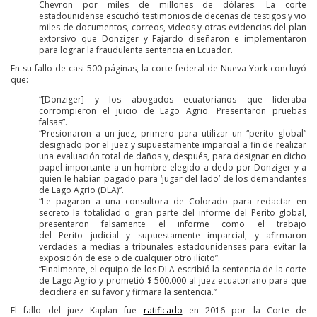
Chevron por miles de millones de dólares. La corte
estadounidense escuchó testimonios de decenas de testigos y vio
miles de documentos, correos, videos y otras evidencias del plan
extorsivo que Donziger y Fajardo diseñaron e implementaron
para lograr la fraudulenta sentencia en Ecuador.
En su fallo de casi 500 páginas, la corte federal de Nueva York concluyó
que:
“[Donziger] y los abogados ecuatorianos que lideraba
corrompieron el juicio de Lago Agrio. Presentaron pruebas
falsas”.
“Presionaron a un juez, primero para utilizar un “perito global”
designado por el juez y supuestamente imparcial a fin de realizar
una evaluación total de daños y, después, para designar en dicho
papel importante a un hombre elegido a dedo por Donziger y a
quien le habían pagado para ‘jugar del lado’ de los demandantes
de Lago Agrio (DLA)”.
“Le pagaron a una consultora de Colorado para redactar en
secreto la totalidad o gran parte del informe del Perito global,
presentaron falsamente el informe como el trabajo
del Perito judicial y supuestamente imparcial, y afirmaron
verdades a medias a tribunales estadounidenses para evitar la
exposición de ese o de cualquier otro ilícito”.
“Finalmente, el equipo de los DLA escribió la sentencia de la corte
de Lago Agrio y prometió $ 500.000 al juez ecuatoriano para que
decidiera en su favor y firmara la sentencia.”
El fallo del juez Kaplan fue
ratificado
en 2016 por la Corte de