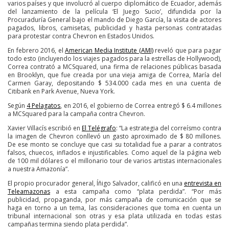
varios países y que involucró al cuerpo diplomático de Ecuador, además
del lanzamiento de la película ‘El Juego Sucio’, difundida por la
Procuraduría General bajo el mando de Diego García, la visita de actores
pagados, libros, camisetas, publicidad y hasta personas contratadas
para protestar contra Chevron en Estados Unidos.
En febrero 2016, el
American Media Institute (AMI)
reveló que para pagar
todo esto (incluyendo los viajes pagados para la estrellas de Hollywood),
Correa contrató a MCSquared, una firma de relaciones públicas basada
en Brooklyn, que fue creada por una vieja amiga de Correa, María del
Carmen Garay, depositando $ 534.000 cada mes en una cuenta de
Citibank en Park Avenue, Nueva York.
Según
4 Pelagatos
, en 2016, el gobierno de Correa entregó $ 6.4 millones
a MCSquared para la campaña contra Chevron.
Xavier Villacís escribió en
El Telégrafo
: “La estrategia del correísmo contra
la imagen de Chevron conllevó un gasto aproximado de $ 80 millones.
De ese monto se concluye que casi su totalidad fue a parar a contratos
falsos, chuecos, inflados e injustificables. Como aquel de la página web
de 100 mil dólares o el millonario tour de varios artistas internacionales
a nuestra Amazonía”.
El propio procurador general, Íñigo Salvador, calificó en una
entrevista en
Teleamazonas
a esta campaña como “plata perdida”. “Por más
publicidad, propaganda, por más campaña de comunicación que se
haga en torno a un tema, las consideraciones que toma en cuenta un
tribunal internacional son otras y esa plata utilizada en todas estas
campañas termina siendo plata perdida”.