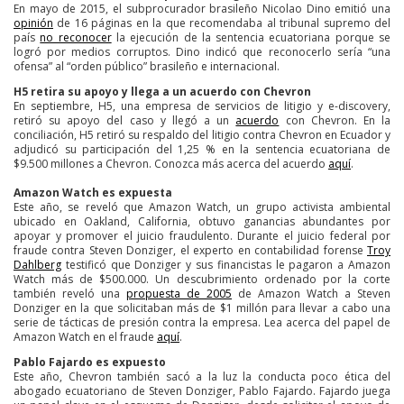
En mayo de 2015, el subprocurador brasileño Nicolao Dino emitió una
opinión
de 16 páginas en la que recomendaba al tribunal supremo del
país
no reconocer
la ejecución de la sentencia ecuatoriana porque se
logró por medios corruptos. Dino indicó que reconocerlo sería “una
ofensa” al “orden público” brasileño e internacional.
H5 retira su apoyo y llega a un acuerdo con Chevron
En septiembre, H5, una empresa de servicios de litigio y e-discovery,
retiró su apoyo del caso y llegó a un
acuerdo
con Chevron. En la
conciliación, H5 retiró su respaldo del litigio contra Chevron en Ecuador y
adjudicó su participación del 1,25 % en la sentencia ecuatoriana de
$9.500 millones a Chevron. Conozca más acerca del acuerdo
aquí
.
Amazon Watch es expuesta
Este año, se reveló que Amazon Watch, un grupo activista ambiental
ubicado en Oakland, California, obtuvo ganancias abundantes por
apoyar y promover el juicio fraudulento. Durante el juicio federal por
fraude contra Steven Donziger, el experto en contabilidad forense
Troy
Dahlberg
testificó que Donziger y sus financistas le pagaron a Amazon
Watch más de $500.000. Un descubrimiento ordenado por la corte
también reveló una
propuesta de 2005
de Amazon Watch a Steven
Donziger en la que solicitaban más de $1 millón para llevar a cabo una
serie de tácticas de presión contra la empresa. Lea acerca del papel de
Amazon Watch en el fraude
aquí
.
Pablo Fajardo es expuesto
Este año, Chevron también sacó a la luz la conducta poco ética del
abogado ecuatoriano de Steven Donziger, Pablo Fajardo. Fajardo juega