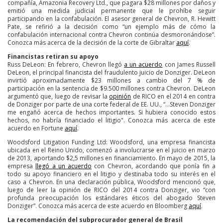
compañía, Amazonia Recovery Ltd., que pagara $28 millones por daños y
emitió una medida judicial permanente que le prohíbe seguir
participando en la confabulación. El asesor general de Chevron, R. Hewitt
Pate, se refirió a la decisión como “un ejemplo más de cómo la
confabulación internacional contra Chevron continúa desmoronándose”.
Conozca más acerca de la decisión de la corte de Gibraltar
aquí
.
Financistas retiran su apoyo
Russ DeLeon: En febrero, Chevron llegó
a un acuerdo
con James Russell
DeLeon, el principal financista del fraudulento juicio de Donziger. DeLeon
invirtió aproximadamente $23 millones a cambio del 7 % de
participación en la sentencia de $9.500 millones contra Chevron. DeLeon
argumentó que, luego de revisar la
opinión
de RICO en el 2014 en contra
de Donziger por parte de una corte federal de EE. UU., “...Steven Donziger
me engañó acerca de hechos importantes. Si hubiera conocido estos
hechos, no habría financiado el litigio". Conozca más acerca de este
acuerdo en Fortune
aquí
.
Woodsford Litigation Funding Ltd: Woodsford, una empresa financista
ubicada en el Reino Unido, comenzó a involucrarse en el juicio en marzo
de 2013, aportando $2,5 millones en financiamiento. En mayo de 2015, la
empresa
llegó a un acuerdo
con Chevron, acordando que ponía fin a
todo su apoyo financiero en el litigio y destinaba todo su interés en el
caso a Chevron. En una declaración pública, Woodsford mencionó que,
luego de leer la opinión de RICO del 2014 contra Donziger, vio “con
profunda preocupación los estándares éticos del abogado Steven
Donziger”. Conozca más acerca de este acuerdo en Bloomberg
aquí
.
La recomendación del subprocurador general de Brasil