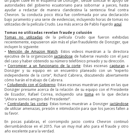
un papel clave en el esquema de Donziger, desde solicitar el apoyo de
autoridades del gobierno ecuatoriano para sobornar a jueces, hasta
ayudar a redactar de manera clandestina la sentencia final contra
Chevron. Su conducta poco ética fue confirmada por una declaración
bajo juramento y una serie de evidencias, incluyendo horas de tomas no
utilizadas de la película Crudo. Lea más acerca de Pablo Fajardo
aquí
.
Tomas no utilizadas revelan fraude y colusión
Tomas no utilizadas
de la película Crudo que fueron exhibidas
recientemente, expusieron aún más el plan fraudulento de Donziger, que
incluyen lo siguiente:
•
Mención de Amazon Watch
: Estos videos muestran a la directora
ejecutiva de la organización
jactándose
de haberse reunido con el juez
del caso y haber obtenido su número telefónico privado y su dirección.
•
Corromper a un funcionario de la corte
: Estas escenas
capturan
a
Donziger y su equipo en un encuentro planeado con un “experto
independiente de la corte”, Richard Cabrera, discutiendo abiertamente
cómo harán el trabajo de Cabrera.
•
Coludiendo con el Gobierno
: Estas escenas muestran partes en las que
Donziger presume acerca de la relación de su equipo con el Presidente
de Ecuador, Rafael Correa, incluyendo una
toma
en la que declara
“¡Ahora somos amigos del Presidente!”.
•
Controlando las cortes
: Estas tomas muestran a Donziger
jactándose
de utilizar amenazas, presión e intimidación para que los jueces fallen a
su favor.
En pocas palabras, el corrompido juicio contra Chevron continuó
derrumbándose en el 2015. Fue un muy mal año para el fraude y otro
año excelente para la verdad.