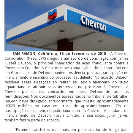
SAN RAMON, Califórnia, 16 de fevereiro de 2015
- A Chevron
Corporation (NYSE: CVX) chegou a um
acordo de conciliação
com James
Russell DeLeon, o principal financiador da ação fraudulenta contra a
Chevron no Equador. A Chevron moveu uma ação judicial contra DeLeon
em Gibraltar, onde DeLeon mantém residência, por sua participação no
financiamento e incentivo do processo fraudulento. No acordo, DeLeon
resolveu essas alegações ao retirar seu apoio financeiro do litígio
equatoriano e atribuir seus interesses no processo à Chevron. A
Chevron, por sua vez, concordou em liberar DeLeon de todas as
reivindicações. Nos documentos apresentados no tribunal de Gibraltar,
DeLeon havia divulgado anteriormente que investiu aproximadamente
US$23 milhões no caso em troca de aproximadamente 7% de
participação na sentença equatoriana contra a Chevron. A entidade de
financiamento de DeLeon, Torvia Limited, e seu sócio, Julian Jarvis,
também fazem parte do acordo.
“Estamos satisfeitos que mais um patrocinador de longa data