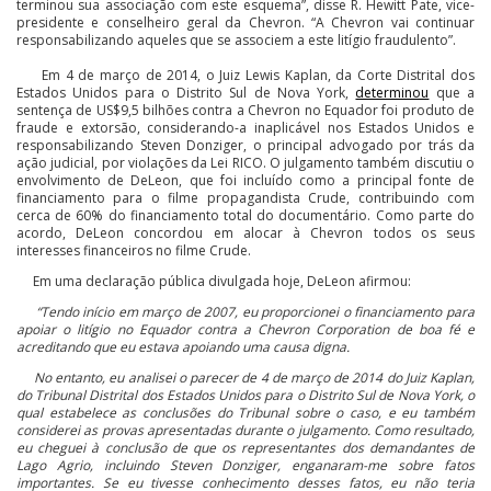
terminou sua associação com este esquema”, disse R. Hewitt Pate, vice-
presidente e conselheiro geral da Chevron. “A Chevron vai continuar
responsabilizando aqueles que se associem a este litígio fraudulento”.
Em 4 de março de 2014, o Juiz Lewis Kaplan, da Corte Distrital dos
Estados Unidos para o Distrito Sul de Nova York,
determinou
que a
sentença de US$9,5 bilhões contra a Chevron no Equador foi produto de
fraude e extorsão, considerando-a inaplicável nos Estados Unidos e
responsabilizando Steven Donziger, o principal advogado por trás da
ação judicial, por violações da Lei RICO. O julgamento também discutiu o
envolvimento de DeLeon, que foi incluído como a principal fonte de
financiamento para o filme propagandista Crude, contribuindo com
cerca de 60% do financiamento total do documentário. Como parte do
acordo, DeLeon concordou em alocar à Chevron todos os seus
interesses financeiros no filme Crude.
Em uma declaração pública divulgada hoje, DeLeon afirmou:
“Tendo início em março de 2007, eu proporcionei o financiamento para
apoiar o litígio no Equador contra a Chevron Corporation de boa fé e
acreditando que eu estava apoiando uma causa digna.
No entanto, eu analisei o parecer de 4 de março de 2014 do Juiz Kaplan,
do Tribunal Distrital dos Estados Unidos para o Distrito Sul de Nova York, o
qual estabelece as conclusões do Tribunal sobre o caso, e eu também
considerei as provas apresentadas durante o julgamento. Como resultado,
eu cheguei à conclusão de que os representantes dos demandantes de
Lago Agrio, incluindo Steven Donziger, enganaram-me sobre fatos
importantes. Se eu tivesse conhecimento desses fatos, eu não teria