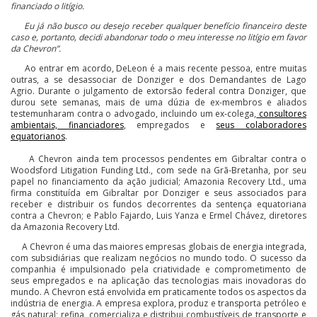
financiado o litígio.
Eu já não busco ou desejo receber qualquer benefício financeiro deste
caso e, portanto, decidi abandonar todo o meu interesse no litígio em favor
da Chevron”.
Ao entrar em acordo, DeLeon é a mais recente pessoa, entre muitas
outras, a se desassociar de Donziger e dos Demandantes de Lago
Agrio. Durante o julgamento de extorsão federal contra Donziger, que
durou sete semanas, mais de uma dúzia de ex-membros e aliados
testemunharam contra o advogado, incluindo um ex-colega,
consultores
ambientais, financiadores
, empregados e
seus colaboradores
equatorianos
.
A Chevron ainda tem processos pendentes em Gibraltar contra o
Woodsford Litigation Funding Ltd., com sede na Grã-Bretanha, por seu
papel no financiamento da ação judicial; Amazonia Recovery Ltd., uma
firma constituída em Gibraltar por Donziger e seus associados para
receber e distribuir os fundos decorrentes da sentença equatoriana
contra a Chevron; e Pablo Fajardo, Luis Yanza e Ermel Chávez, diretores
da Amazonia Recovery Ltd.
A Chevron é uma das maiores empresas globais de energia integrada,
com subsidiárias que realizam negócios no mundo todo. O sucesso da
companhia é impulsionado pela criatividade e comprometimento de
seus empregados e na aplicação das tecnologias mais inovadoras do
mundo. A Chevron está envolvida em praticamente todos os aspectos da
indústria de energia. A empresa explora, produz e transporta petróleo e
gás natural; refina, comercializa e distribui combustíveis de transporte e