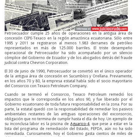
Petroecuador cumple 25 años de operaciones en la antigua área de
concesión CEPE-Texaco en la región amazónica ecuatoriana. Sólo entre
1995 y 2011 se registraron al menos 1.983 derrames de petróleo
representados en más de 125.000 barriles. El triste desempeño
operacional de Petroecuador ha sido acompañado por un silencio
cómplice del Gobierno de Ecuador y de los abogados detrás del fraude
judicial contra Chevron Corporation.
El 30 de junio de 1990, Petroecuador se convirtió en el único operador
de la antigua área de concesión en Sucumbíos y Orellana. Previamente,
en los años 70 y 80, la empresa estatal había sido el socio mayoritario
del Consorcio con Texaco Petroleum Company.
Cuando se terminó el Consorcio, Texaco Petroleum remedió los
impactos que le correspondía en los años 90, y fue liberado por el
Gobierno ecuatoriano de toda futura responsabilidad en la zona. Por su
parte, la estatal quedó con la responsabilidad de remediar los pasivos
ambientales restantes de las antiguas operaciones del exconsorcio,
obligación que no termina de cumplir hasta el día de hoy. Un ejemplo de
su inconclusa labor es la piscina de
Aguarico-4
, que pese a estar en la
lista del programa de remediación del Estado, PEPDA, aún no ha sido
remediada. Curiosamente, hoy el Gobierno gasta cientos de miles de