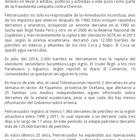
dólares en llevar a artistas, políticos y activistas a este pozo como parte
de su fraudulenta campaña contra Chevron.
Petroecuador no solo es responsable de la remediación inconclusa, sino
de los impactos que vinieron después de 1990. Estos incluyen repetidos
derrames y siniestros, incluyendo un enorme derrame en el 1992 en
Sacha que llegó hasta Perú y otro en el 2006 en la Reserva Nacional de
Cuyabeno y más recientemente la ruptura del oleoducto SOTE en el 2013
que, según la prensa ecuatoriana, derramó casi 12.000 barriles de
petróleo en esteros y afluentes de los ríos Coca y Napo. El Coca se
quedó agua varios días.
En julio del 2014, 2.000 barriles se derramaron tras la ruptura del
oleoducto secundario Sucumbíos-Lago Agrio. El crudo llegó a los ríos
Parahuaico y Aguarico. Según reportó el diario El Comercio, 10
comunidades se quedaron sin agua en la zona.
En marzo de este año, el canal Teleamazonas reportó 2 derrames en una
semana en sector de Payamino, provincia de Orellana, que afectaron a
25 familias. Los medios independientes siguen informado sobre
derrames de la estatal ecuatoriana, pese a que cada día hay menos
información del Gobierno sobre el tema.
Petroecuador registró al menos 1.983 derrames de petróleo en la región
amazónica entre 1995 y 2011, lo cual equivale a un derrame cada tres
días a lo largo de 17 años. En este período, la estatal petrolera derramó
más de 125.000 barriles de petróleo.
En estos últimos 25 años, Petroecuador ha expandido sus operaciones