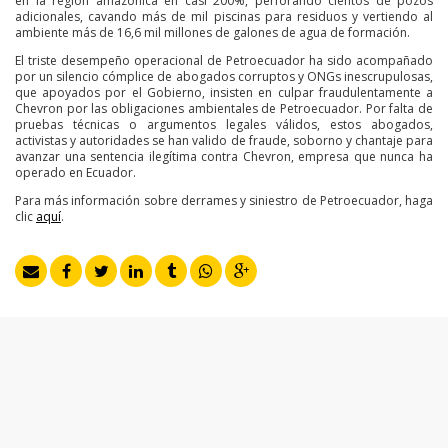
en la región amazónica en casi 200%, perforando cientos de pozos
adicionales, cavando más de mil piscinas para residuos y vertiendo al
ambiente más de 16,6 mil millones de galones de agua de formación.
El triste desempeño operacional de Petroecuador ha sido acompañado
por un silencio cómplice de abogados corruptos y ONGs inescrupulosas,
que apoyados por el Gobierno, insisten en culpar fraudulentamente a
Chevron por las obligaciones ambientales de Petroecuador. Por falta de
pruebas técnicas o argumentos legales válidos, estos abogados,
activistas y autoridades se han valido de fraude, soborno y chantaje para
avanzar una sentencia ilegítima contra Chevron, empresa que nunca ha
operado en Ecuador.
Para más información sobre derrames y siniestro de Petroecuador, haga
clic
aquí
.