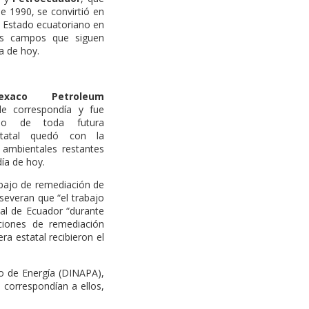
 1990, se convirtió en
l Estado ecuatoriano en
icos campos que siguen
a de hoy.
exaco Petroleum
le correspondía y fue
ano de toda futura
statal quedó con la
 ambientales restantes
ía de hoy.
abajo de remediación de
severan que “el trabajo
tal de Ecuador “durante
ciones de remediación
a estatal recibieron el
o de Energía (DINAPA),
 correspondían a ellos,