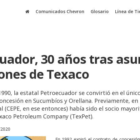
Comunicados Chevron
Glosario
Línea de T
uador, 30 años tras asu
ones de Texaco
 1990, la estatal Petroecuador se convirtió en el úni
oncesión en Sucumbíos y Orellana. Previamente, en l
l (CEPE, en ese entonces) había sido el socio mayori
xaco Petroleum Company (TexPet).
/2020
En 1992 expiró el contrato de concesió