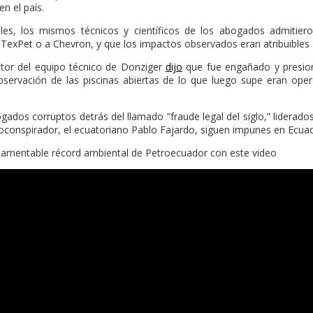
n el país.
ales, los mismos técnicos y científicos de los abogados admitie
a TexPet o a Chevron, y que los impactos observados eran atribuibles
ctor del equipo técnico de Donziger
dijo
que fue engañado y presion
servación de las piscinas abiertas de lo que luego supe eran oper
gados corruptos detrás del llamado “fraude legal del siglo,” liderad
oconspirador, el ecuatoriano Pablo Fajardo, siguen impunes en Ecuad
lamentable récord ambiental de Petroecuador con este video