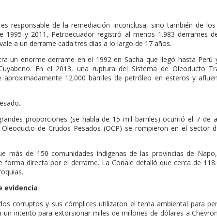
es responsable de la remediación inconclusa, sino también de los
e 1995 y 2011, Petroecuador registró al menos 1.983 derrames de
vale a un derrame cada tres días a lo largo de 17 años.
tra un enorme derrame en el 1992 en Sacha que llegó hasta Perú y
Cuyabeno. En el 2013, una ruptura del Sistema de Oleoducto Tr
 aproximadamente 12.000 barriles de petróleo en esteros y afluen
cesado.
randes proporciones (se habla de 15 mil barriles) ocurrió el 7 de 
l Oleoducto de Crudos Pesados (OCP) se rompieron en el sector de
e más de 150 comunidades indígenas de las provincias de Napo,
e forma directa por el derrame. La Conaie detalló que cerca de 118
roquias.
de evidencia
os corruptos y sus cómplices utilizaron el tema ambiental para pe
a en un intento para extorsionar miles de millones de dólares a Chevr