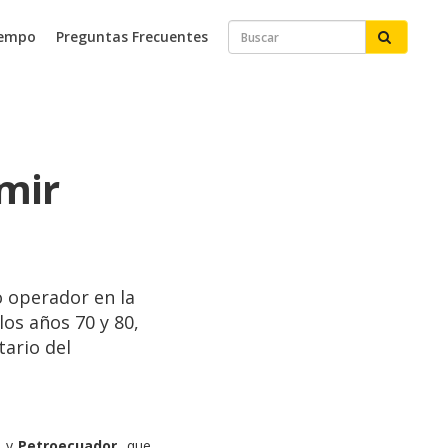
iempo
Preguntas Frecuentes
mir
co operador en la
os años 70 y 80,
tario del
n y
Petroecuador
, que