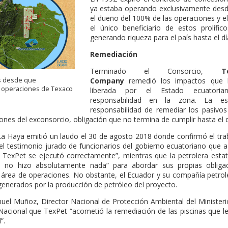
ya estaba operando exclusivamente desde
el dueño del 100% de las operaciones y e
el único beneficiario de estos prolíf
generando riqueza para el país hasta el dí
Remediación
Terminado el Consorcio,
T
s desde que
Company
remedió los impactos que 
 operaciones de Texaco
liberada por el Estado ecuatori
responsabilidad en la zona. La e
responsabilidad de remediar los pasivos
ones del exconsorcio, obligación que no termina de cumplir hasta el d
e La Haya emitió un laudo el 30 de agosto 2018 donde confirmó el tr
 el testimonio jurado de funcionarios del gobierno ecuatoriano que a
 TexPet se ejecutó correctamente”, mientras que la petrolera esta
 no hizo absolutamente nada” para abordar sus propias obliga
área de operaciones. No obstante, el Ecuador y su compañía petroler
generados por la producción de petróleo del proyecto.
el Muñoz, Director Nacional de Protección Ambiental del Ministeri
Nacional que TexPet “acometió la remediación de las piscinas que le
”.