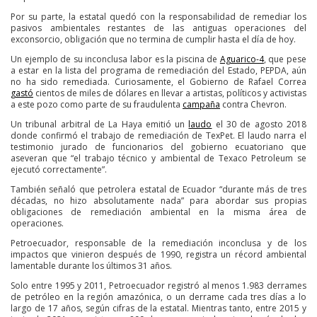
Por su parte, la estatal quedó con la responsabilidad de remediar los
pasivos ambientales restantes de las antiguas operaciones del
exconsorcio, obligación que no termina de cumplir hasta el día de hoy.
Un ejemplo de su inconclusa labor es la piscina de
Aguarico-4
, que pese
a estar en la lista del programa de remediación del Estado, PEPDA, aún
no ha sido remediada. Curiosamente, el Gobierno de Rafael Correa
gastó
cientos de miles de dólares en llevar a artistas, políticos y activistas
a este pozo como parte de su fraudulenta
campaña
contra Chevron.
Un tribunal arbitral de La Haya emitió un
laudo
el 30 de agosto 2018
donde confirmó el trabajo de remediación de TexPet. El laudo narra el
testimonio jurado de funcionarios del gobierno ecuatoriano que
aseveran que “el trabajo técnico y ambiental de Texaco Petroleum se
ejecutó correctamente”.
También señaló que petrolera estatal de Ecuador “durante más de tres
décadas, no hizo absolutamente nada” para abordar sus propias
obligaciones de remediación ambiental en la misma área de
operaciones.
Petroecuador, responsable de la remediación inconclusa y de los
impactos que vinieron después de 1990, registra un récord ambiental
lamentable durante los últimos 31 años.
Solo entre 1995 y 2011, Petroecuador registró al menos 1.983 derrames
de petróleo en la región amazónica, o un derrame cada tres días a lo
largo de 17 años, según cifras de la estatal. Mientras tanto, entre 2015 y