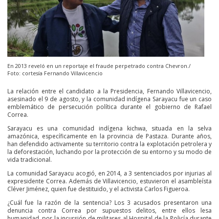
En 2013 reveló en un reportaje el fraude perpetrado contra Chevron./
Foto: cortesía Fernando Villavicencio
La relación entre el candidato a la Presidencia, Fernando Villavicencio,
asesinado el 9 de agosto, y la comunidad indígena Sarayacu fue un caso
emblemático de persecución política durante el gobierno de Rafael
Correa.
Sarayacu es una comunidad indígena kichwa, situada en la selva
amazónica, específicamente en la provincia de Pastaza. Durante años,
han defendido activamente su territorio contra la explotación petrolera y
la deforestación, luchando por la protección de su entorno y su modo de
vida tradicional.
La comunidad Sarayacu acogió, en 2014, a 3 sentenciados por injurias al
expresidente Correa. Además de Villavicencio, estuvieron el asambleísta
Cléver Jiménez, quien fue destituido, y el activista Carlos Figueroa.
¿Cuál fue la razón de la sentencia? Los 3 acusados presentaron una
denuncia contra Correa por supuestos delitos, entre ellos lesa
humanidad, por la incursión de militares al Hospital de la Policía durante