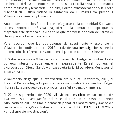
los hechos del 30 de septiembre de 2010. La Fiscalía señaló la denuncia
como maliciosa y temeraria. Con ello, Correa contrademandó y la Corte
Nacional de Justicia ratificó la sentencia de 18 meses de prisión a
Villavicencio, Jiménez y Figueroa.
Ante la sentencia, los 3 decidieron refugiarse en la comunidad Sarayacu.
En ese entonces José Gualinga, líder de la comunidad, dijo que su
trayectoria de defensa a la vida es lo que motivó la decisión de Sarayaku
de amparar a los sentenciados.
Vale recordar que las operaciones de seguimiento y espionaje a
Villavicencio continuaron en 2013 a raíz de una
investigación
sobre la
intromisión del régimen de Correa en el juicio en contra de Chevron.
El Gobierno acusó a Villavicencio y Jiménez de divulgar el contenido de
correos intercambiados entre el expresidente Rafael Correa, el
exprocurador Diego García y el exsecretario jurídico, Alexis Mera, por el
caso Chevron.
Villavicencio alegó que la información era pública. En febrero, 2018, el
Tribunal Penal- integrado por los jueces nacionales Silvia Sánchez, Édgar
Flores y Luis Enríquez- declaró inocentes a Villavicencio y Jiménez.
El 22 de septiembre de 2020,
Villavicencio escribió
en su cuenta de
Twitter: “Esta investigación sobre el fraude en el caso #Chevron
publicada en 2013 originó la demanda penal, el allanamiento y 4 años de
persecución de @MashiRafael en mi contra.
EL EXPEDIENTE CHEVRON
-
Periodismo de Investigación”.