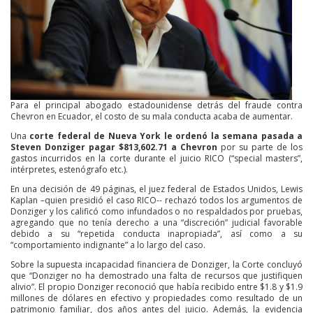
Para el principal abogado estadounidense detrás del fraude contra
Chevron en Ecuador, el costo de su mala conducta acaba de aumentar.
Una
corte federal de Nueva York le ordenó la semana pasada a
Steven Donziger pagar $813,602.71 a Chevron
por su parte de los
gastos incurridos en la corte durante el juicio RICO (“special masters”,
intérpretes, estenógrafo etc.).
En una decisión de 49 páginas, el juez federal de Estados Unidos, Lewis
Kaplan –quien presidió el caso RICO-- rechazó todos los argumentos de
Donziger y los calificó como infundados o no respaldados por pruebas,
agregando que no tenía derecho a una “discreción” judicial favorable
debido a su “repetida conducta inapropiada”, así como a su
“comportamiento indignante” a lo largo del caso.
Sobre la supuesta incapacidad financiera de Donziger, la Corte concluyó
que “Donziger no ha demostrado una falta de recursos que justifiquen
alivio”. El propio Donziger reconoció que había recibido entre $1.8 y $1.9
millones de dólares en efectivo y propiedades como resultado de un
patrimonio familiar, dos años antes del juicio. Además, la evidencia