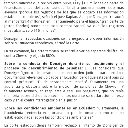
también muestra que recibió entre $958,000 y $1.3 millones de parte de
financistas antes del caso, aunque la cifra pudiera haber sido más
elevada “porque los registros de los que se obtuvo esa información
estaban incompletos”, señaló el juez Kaplan. Aunque Donziger “recaudó
al menos $21.4 millones” en financiamiento para el litigio, “gran parte de
[estos fondos] nunca han sido contabilizados”, ya que “los registros
mostraban… solo $16 millones”.
Donziger en repetidas ocasiones se ha negado a proveer información
sobre su situación económica, afirmó la Corte.
En su dictamen, la Corte también se refirió a varios aspectos del fraude
contra Chevron y el juicio RICO:
Sobre la conducta de Donziger durante su testimonio y el
proceso de descubrimiento de pruebas:
El juez consideró que
Donziger “ignoró deliberadamente una orden judicial para producir
documentos relevantes ubicados en Ecuador, pero [que estaban] bajo su
control práctico”. “Él deliberadamente testificó falsamente en una
audiencia probatoria sobre la moción de sanciones de Chevron. Y
falsamente testificó, en respuesta a casi 300 preguntas, que no tenía
memoria sobre dichos acontecimientos durante su declaración en este
caso y en el contrainterrogatorio en el juicio”.
Sobre las condiciones ambientales en Ecuador:
“Ciertamente, la
fraudulenta sentencia ecuatoriana no puede tomarse como que ha
establecido nada [sobre las condiciones ambientales]”.
La corte estadounidense también rechazó el intento de Donziger de