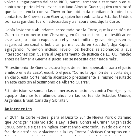
volver a litigar partes del caso RICO, particularmente el testimonio en su
contra por parte del exjuez ecuatoriano Alberto Guerra, quien corroboró
que la sentencia contra Chevron fue obtenida mediante fraude. Los
contactos de Chevron con Guerra, quien fue reubicado a Estados Unidos
por su seguridad, fueron adecuados y transparentes, dijo la Corte.
Había “evidencia abundante, acreditada por la Corte, que la decisión de
Guerra de cooperar con Chevron y, en última instancia, de testificar en
este caso, lo habría expuesto a él y a su familia a graves riesgos en su
seguridad personal si hubieran permanecido en Ecuador”, dijo Kaplan,
agregando: “Chevron incluso reveló los hechos relacionados a sus
interacciones con Guerra al Departamento de Justicia de EE. UU. mucho
antes de llamar a Guerra al juicio. No se necesita decir nada más”.
“El testimonio de Guerra estuvo lejos de ser indispensable para el juicio
emitido en este caso”, escribió el juez. "Como la opinión de la corte deja
en claro, esta Corte habría alcanzado precisamente el mismo resultado
en este caso sin el testimonio de Alberto Guerra".
Esta decisión se suma a las numerosas decisiones contra Donziger y su
equipo durante los últimos años en las cortes de Estados Unidos,
Argentina, Brasil, Canadá y Gibraltar.
Antecedentes
En 2014, la Corte Federal para el Distrito Sur de Nueva York dictaminó
que Donziger había violado la Ley Federal Contra el Crimen Organizado
(RICO, por sus siglas en inglés), cometiendo extorsión, lavado de dinero,
fraude electrónico, violaciones a la Ley Contra Prácticas Corruptas en el