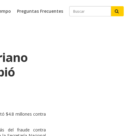
iempo
Preguntas Frecuentes
riano
bió
stó $4.8 millones contra
rás del fraude contra
 la Secretaría Nacional