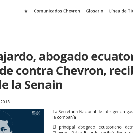
Comunicados Chevron
Glosario
Línea de T
ajardo, abogado ecuato
ude contra Chevron, reci
de la Senain
/2018
La Secretaría Nacional de Inteligencia ga
la compañía
El principal abogado ecuatoriano det
Chevron, Pablo Fajardo, recibió dinero de