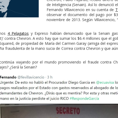
de Inteligencia (Senain). Así lo denunció e
Fernando Villavicencio en su cuenta de
T
observar el documento del pago por $3
noviembre de 2013. Según Villavicencio, “
anos
4 Pelagatos
y Expreso habían denunciado que la Senain gast
at)’ contra Chevron. A esto hay que sumar los $6.4 millones que el go
quared, de propiedad de María del Carmen Garay (amiga del expresid
aña fraudulenta de la mano sucia de Correa contra Chevron y que aún
continúa viajando por el mundo promoviendo el fraude contra Ch
iajes? ¿Será la Senain?