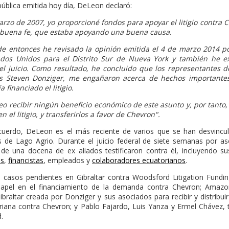
blica emitida hoy día, DeLeon declaró:
 de 2007, yo proporcioné fondos para apoyar el litigio contra C
 buena fe, que estaba apoyando una buena causa.
ntonces he revisado la opinión emitida el 4 de marzo 2014 por
ados Unidos para el Distrito Sur de Nueva York y también he 
el juicio. Como resultado, he concluido que los representantes 
los Steven Donziger, me engañaron acerca de hechos importantes
 financiado el litigio.
recibir ningún beneficio económico de este asunto y, por tanto,
n el litigio, y transferirlos a favor de Chevron".
erdo, DeLeon es el más reciente de varios que se han desvincul
e Lago Agrio. Durante el juicio federal de siete semanas por asoc
de una docena de ex aliados testificaron contra él, incluyendo s
es
,
financistas
, empleados y
colaboradores ecuatorianos
.
os pendientes en Gibraltar contra Woodsford Litigation Funding
papel en el financiamiento de la demanda contra Chevron; Amazon
raltar creada por Donziger y sus asociados para recibir y distribuir
riana contra Chevron; y Pablo Fajardo, Luis Yanza y Ermel Chávez, 
.