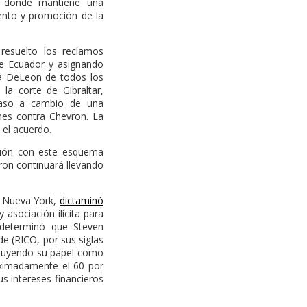
, donde mantiene una
iento y promoción de la
suelto los reclamos
 de Ecuador y asignando
 a DeLeon de todos los
a corte de Gibraltar,
caso a cambio de una
ones contra Chevron. La
 el acuerdo.
ión con este esquema
vron continuará llevando
e Nueva York,
dictaminó
asociación ilícita para
, determinó que Steven
de (RICO, por sus siglas
ncluyendo su papel como
roximadamente el 60 por
s intereses financieros