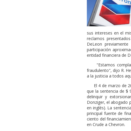
sus intereses en el m
reclamos presentados
DeLeon previamente 
participación aproxima
entidad financiera de D
"Estamos complacido
fraudulento", dijo R. H
a la justicia a todos aq
El 4 de marzo de 2014,
que la sentencia de $ 
delinquir y extorsion
Donziger, el abogado pr
en inglés). La sentenc
principal fuente de fi
ciento del financiamie
en Crude a Chevron.