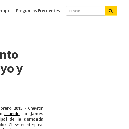
iempo
Preguntas Frecuentes
ento
oyo y
rero 2015 -
Chevron
 un
acuerdo
con
James
cipal de la demanda
dor
. Chevron interpuso