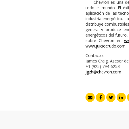
Chevron es una de las
todo el mundo. El éx
aplicación de las tecn
industria energética. L
distribuye combustible
genera y produce ener
energéticos del futuro
sobre Chevron en
ww
www.juiciocrudo.com
.
Contacto:
James Craig, Asesor d
+1 (925) 794-6253
jgzh@chevron.com