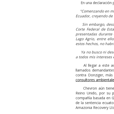
En una declaración pú
"Comenzando en marzo
Ecuador, creyendo de
Sin embargo, desde e
Corte Federal de Est
presentadas durante 
Lago Agrio, entre el
estos hechos, no habría
Ya no busco ni deseo 
a todos mis intereses e
Al llegar a este acu
llamados demandantes d
contra Donziger, más 
consultores ambiental
Chevron aún tiene cas
Reino Unido, por su 
compañía basada en Gib
de la sentencia ecuato
Amazonia Recovery Ltd