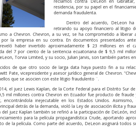
reclamos contra DeLeon en Gibraltar
residencia, por su papel en el financiam
demanda fraudulenta.
Dentro del acuerdo, DeLeon ha re
retirando su apoyo financiero al litigio
ismo a Chevron. Chevron, a su vez, se ha comprometido a liberar
 por la empresa en su contra. En documentos presentados ante l
reveló haber invertido aproximadamente $ 23 millones en el 
da del 7 por ciento de la sentencia ecuatoriana de $ 9,5 mil mill
eLeon, Torvia Limited, y su socio, Julian Jarvis, son también partes en
s de que otro socio de larga data haya puesto fin a su relac
ewitt Pate, vicepresidente y asesor jurídico general de Chevron. "Che
uellos que se asocien con este litigio fraudulento ¨.
 el juez Lewis Kaplan, de la Corte Federal para el Distrito Sur d
9,5 mil millones contra Chevron en Ecuador fue producto de fraude y 
ar, encontrándola inejecutable en los Estados Unidos. Asimismo
incipal detrás de la demanda, violó la Ley de asociación ilícita y frau
ia del juez Kaplan también se refirió a la participación de DeLeón, i
nanciamiento para la película propagandística Crude, aportando ap
nto de la película. Como parte del acuerdo, DeLeon asignará todos su