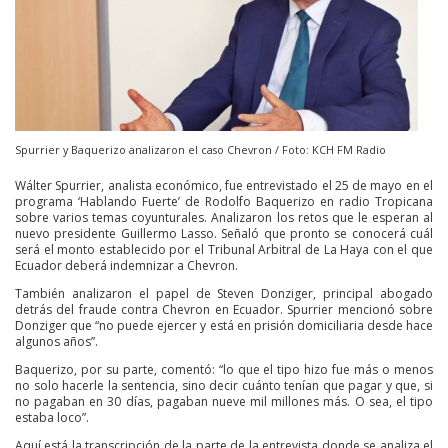
Spurrier y Baquerizo analizaron el caso Chevron / Foto: KCH FM Radio
Wálter Spurrier, analista económico, fue entrevistado el 25 de mayo en el
programa ‘Hablando Fuerte’ de Rodolfo Baquerizo en radio Tropicana
sobre varios temas coyunturales. Analizaron los retos que le esperan al
nuevo presidente Guillermo Lasso. Señaló que pronto se conocerá cuál
será el monto establecido por el Tribunal Arbitral de La Haya con el que
Ecuador deberá indemnizar a Chevron.
También analizaron el papel de Steven Donziger, principal abogado
detrás del fraude contra Chevron en Ecuador. Spurrier mencionó sobre
Donziger que “no puede ejercer y está en prisión domiciliaria desde hace
algunos años”.
Baquerizo, por su parte, comentó: “lo que el tipo hizo fue más o menos
no solo hacerle la sentencia, sino decir cuánto tenían que pagar y que, si
no pagaban en 30 días, pagaban nueve mil millones más. O sea, el tipo
estaba loco”.
Aquí está la transcripción de la parte de la entrevista donde se analiza el