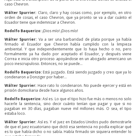
caso Chevron.
Wálter Spurrier:
Claro, claro y hay cosas como, por ejemplo, en otro
orden de cosas, el caso Chevron, que ya pronto se va a dar cuánto el
Ecuador tiene que indemnizar a Chevron.
Rodolfo Baquerizo:
¡Dios mío! ¡Dios mío!
Wálter Spurrier:
Va a ser una barbaridad de plata porque ya había
firmado el Ecuador que Chevron había cumplido con la limpieza
ambiental. Y que independientemente que lo haya hecho o no, pero
formalmente ya ha dado por aceptado el Ecuador, y después viene
Correa e inicia otro proceso apoyándose en un abogado americano un
poco inescrupuloso. Entonces, no se puede…
Rodolfo Baquerizo:
Está juzgado. Está siendo juzgado y creo que ya lo
condenaron a Donziger por haber…
Wálter Spurrier:
Hace rato lo condenaron. No puede ejercer y está en
prisión domiciliaria desde hace algunos años.
Rodolfo Baquerizo:
Así es. Lo que el tipo hizo fue más o menos no solo
hacerle la sentencia, sino decir cuánto tenían que pagar y que si no
pagaban en 30 días, pagaban nueve mil millones más. O sea, el tipo
estaba loco.
Wálter Spurrier:
Así es. Y el juez en Estados Unidos pudo demostrarle
de que el juez ecuatoriano que dictó esa sentencia no podía explicar qué
es lo que había dicho o no sabía. Había firmado sin siquiera entender lo