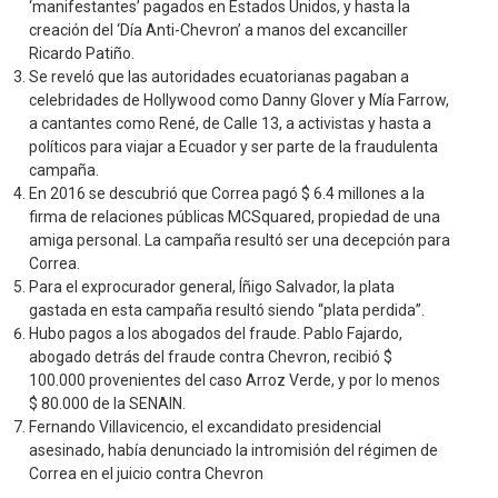
‘manifestantes’ pagados en Estados Unidos, y hasta la
creación del ‘Día Anti-Chevron’ a manos del excanciller
Ricardo Patiño.
Se reveló que las autoridades ecuatorianas pagaban a
celebridades de Hollywood como Danny Glover y Mía Farrow,
a cantantes como René, de Calle 13, a activistas y hasta a
políticos para viajar a Ecuador y ser parte de la fraudulenta
campaña.
En 2016 se descubrió que Correa pagó $ 6.4 millones a la
firma de relaciones públicas MCSquared, propiedad de una
amiga personal. La campaña resultó ser una decepción para
Correa.
Para el exprocurador general, Íñigo Salvador, la plata
gastada en esta campaña resultó siendo “plata perdida”.
Hubo pagos a los abogados del fraude. Pablo Fajardo,
abogado detrás del fraude contra Chevron, recibió $
100.000 provenientes del caso Arroz Verde, y por lo menos
$ 80.000 de la SENAIN.
Fernando Villavicencio, el excandidato presidencial
asesinado, había denunciado la intromisión del régimen de
Correa en el juicio contra Chevron