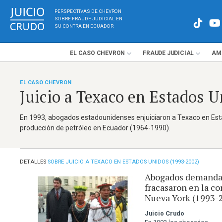
PERSPECTIVAS DE CHEVRON
SOBRE FRAUDE JUDICIAL EN
SU CONTRA EN ECUADOR
EL
CASO
CHEVRON
FRAUDE
JUDICIAL
AM
EL CASO CHEVRON
Juicio a Texaco en Estados 
En 1993, abogados estadounidenses enjuiciaron a Texaco en Est
producción de petróleo en Ecuador (1964-1990).
DETALLES
SOBRE JUICIO A TEXACO EN ESTADOS UNIDOS (1993-2002)
Abogados demanda
fracasaron en la co
Nueva York (1993-
Juicio Crudo