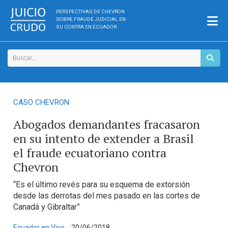
PERSPECTIVAS DE CHEVRON
SOBRE FRAUDE JUDICIAL EN
SU CONTRA EN ECUADOR
CASO CHEVRON
Abogados demandantes fracasaron
en su intento de extender a Brasil
el fraude ecuatoriano contra
Chevron
“Es el último revés para su esquema de extorsión
desde las derrotas del mes pasado en las cortes de
Canadá y Gibraltar”
Ecuador en Vivo
20/06/2018