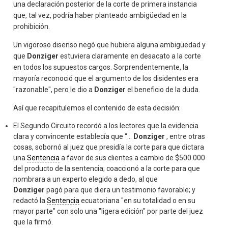
una declaración posterior de la corte de primera instancia
que, tal vez, podría haber planteado ambigüedad en la
prohibición.
Un vigoroso disenso negó que hubiera alguna ambigüedad y
que
Donziger
estuviera claramente en desacato a la corte
en todos los supuestos cargos. Sorprendentemente, la
mayoría reconoció que el argumento de los disidentes era
"razonable", pero le dio a
Donziger
el beneficio de la duda.
Así que recapitulemos el contenido de esta decisión:
El Segundo Circuito recordó a los lectores que la evidencia
clara y convincente establecía que “...
Donziger
, entre otras
cosas, sobornó al juez que presidía la corte para que dictara
una
Sentencia
a favor de sus clientes a cambio de $500.000
del producto de la sentencia; coaccionó a la corte para que
nombrara a un experto elegido a dedo, al que
Donziger
pagó para que diera un testimonio favorable; y
redactó la
Sentencia
ecuatoriana "en su totalidad o en su
mayor parte" con solo una "ligera edición" por parte del juez
que la firmó.