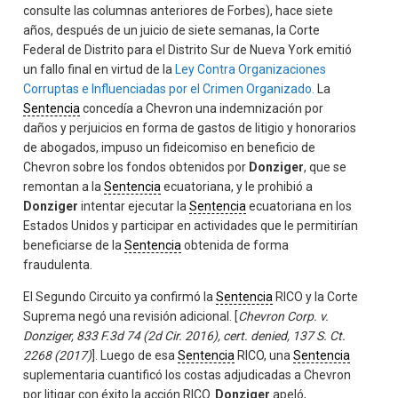
consulte las columnas anteriores de Forbes), hace siete
años, después de un juicio de siete semanas, la Corte
Federal de Distrito para el Distrito Sur de Nueva York emitió
un fallo final en virtud de la
Ley Contra Organizaciones
Corruptas e Influenciadas por el Crimen Organizado.
La
Sentencia
concedía a Chevron una indemnización por
daños y perjuicios en forma de gastos de litigio y honorarios
de abogados, impuso un fideicomiso en beneficio de
Chevron sobre los fondos obtenidos por
Donziger
, que se
remontan a la
Sentencia
ecuatoriana, y le prohibió a
Donziger
intentar ejecutar la
Sentencia
ecuatoriana en los
Estados Unidos y participar en actividades que le permitirían
beneficiarse de la
Sentencia
obtenida de forma
fraudulenta.
El Segundo Circuito ya confirmó la
Sentencia
RICO y la Corte
Suprema negó una revisión adicional. [
Chevron Corp. v.
Donziger, 833 F.3d 74 (2d Cir. 2016), cert. denied, 137 S. Ct.
2268 (2017)
]. Luego de esa
Sentencia
RICO, una
Sentencia
suplementaria cuantificó los costas adjudicadas a Chevron
por litigar con éxito la acción RICO.
Donziger
apeló,