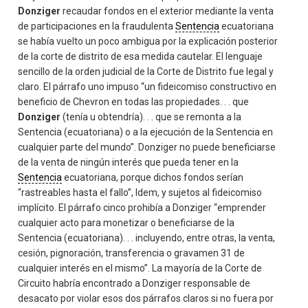
Donziger
recaudar fondos en el exterior mediante la venta
de participaciones en la fraudulenta
Sentencia
ecuatoriana
se había vuelto un poco ambigua por la explicación posterior
de la corte de distrito de esa medida cautelar. El lenguaje
sencillo de la orden judicial de la Corte de Distrito fue legal y
claro. El párrafo uno impuso “un fideicomiso constructivo en
beneficio de Chevron en todas las propiedades. . . que
Donziger
(tenía u obtendría). . . que se remonta a la
Sentencia (ecuatoriana) o a la ejecución de la Sentencia en
cualquier parte del mundo”. Donziger no puede beneficiarse
de la venta de ningún interés que pueda tener en la
Sentencia
ecuatoriana, porque dichos fondos serían
“rastreables hasta el fallo”, Idem, y sujetos al fideicomiso
implícito. El párrafo cinco prohibía a Donziger “emprender
cualquier acto para monetizar o beneficiarse de la
Sentencia (ecuatoriana). . . incluyendo, entre otras, la venta,
cesión, pignoración, transferencia o gravamen 31 de
cualquier interés en el mismo”. La mayoría de la Corte de
Circuito habría encontrado a Donziger responsable de
desacato por violar esos dos párrafos claros si no fuera por