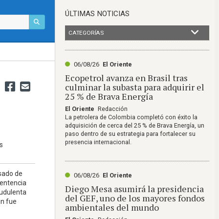
ÚLTIMAS NOTICIAS
CATEGORÍAS
06/08/26
El Oriente
Ecopetrol avanza en Brasil tras
culminar la subasta para adquirir el
25 % de Brava Energía
El Oriente
Redacción
La petrolera de Colombia completó con éxito la
adquisición de cerca del 25 % de Brava Energía, un
paso dentro de su estrategia para fortalecer su
presencia internacional.
s
sado de
06/08/26
El Oriente
sentencia
Diego Mesa asumirá la presidencia
audulenta
del GEF, uno de los mayores fondos
on fue
ambientales del mundo