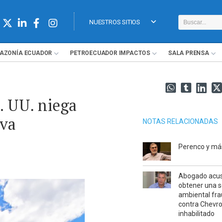
NUESTROS SITIOS
AZONÍA
ECUADOR
PETROECUADOR
IMPACTOS
SALA
PRENSA
. UU. niega
eva
NOTAS RELACIONADAS
Perenco y má
Abogado acu
obtener una 
ambiental fr
contra Chevr
inhabilitado