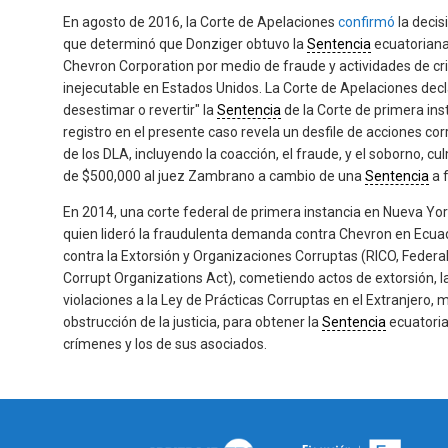
En agosto de 2016, la Corte de Apelaciones
confirmó
la decis
que determinó que Donziger obtuvo la
Sentencia
ecuatoriana
Chevron Corporation por medio de fraude y actividades de cr
inejecutable en Estados Unidos. La Corte de Apelaciones dec
desestimar o revertir" la
Sentencia
de la Corte de primera ins
registro en el presente caso revela un desfile de acciones corr
de los DLA, incluyendo la coacción, el fraude, y el soborno, 
de $500,000 al juez Zambrano a cambio de una
Sentencia
a 
En 2014, una corte federal de primera instancia en Nueva Yo
quien lideró la fraudulenta demanda contra Chevron en Ecuado
contra la Extorsión y Organizaciones Corruptas (RICO, Federa
Corrupt Organizations Act), cometiendo actos de extorsión, l
violaciones a la Ley de Prácticas Corruptas en el Extranjero, 
obstrucción de la justicia, para obtener la
Sentencia
ecuatoria
crímenes y los de sus asociados.