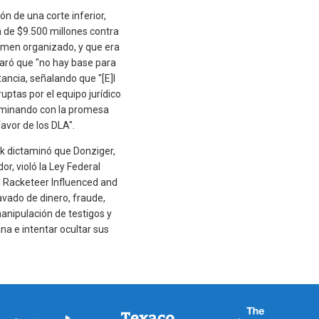
ión de una corte inferior,
 de $9.500 millones contra
imen organizado, y que era
laró que "no hay base para
tancia, señalando que "[E]l
uptas por el equipo jurídico
culminando con la promesa
favor de los DLA".
rk dictaminó que Donziger,
r, violó la Ley Federal
l Racketeer Influenced and
avado de dinero, fraude,
manipulación de testigos y
na e intentar ocultar sus