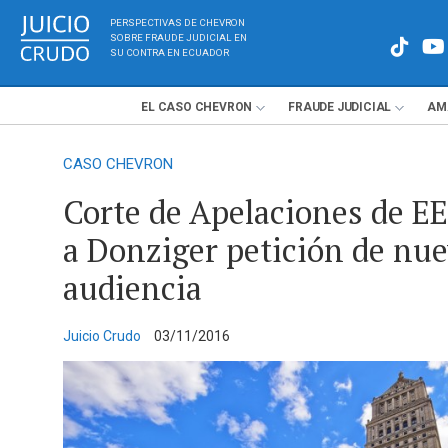
PERSPECTIVAS DE CHEVRON
SOBRE FRAUDE JUDICIAL EN
SU CONTRA EN ECUADOR
EL
CASO
CHEVRON
FRAUDE
JUDICIAL
AM
CASO CHEVRON
Corte de Apelaciones de EE
a Donziger petición de nu
audiencia
Juicio Crudo
03/11/2016