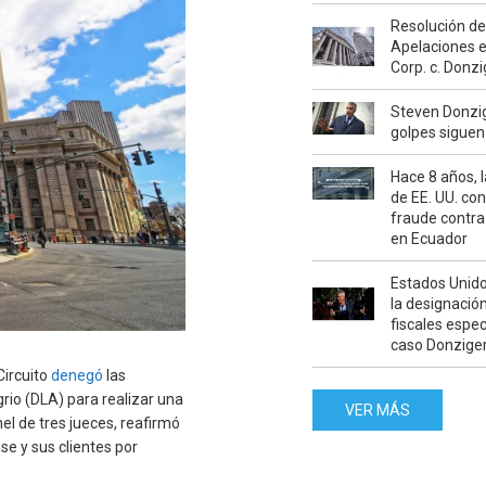
Resolución de
Apelaciones 
Corp. c. Donzi
Steven Donzi
golpes siguen
Hace 8 años, l
de EE. UU. con
fraude contr
en Ecuador
Estados Unid
la designació
fiscales espec
caso Donzige
Circuito
denegó
las
rio (DLA) para realizar una
VER MÁS
el de tres jueces, reafirmó
e y sus clientes por