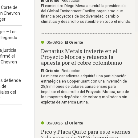
El Oriente
Redacción
El exministro Diego Mesa asumirá la presidencia
 Corte de
del Global Environment Facility, organismo que
en Chevron
financia proyectos de biodiversidad, cambio
ger
climático y desarrollo sostenible en todo el mundo.
ger – Los
 llegando
06/08/26
El Oriente
Denarius Metals invierte en el
a justicia
Proyecto Mocoa y refuerza la
firmó el
apuesta por el cobre colombiano
a Chevron
El Oriente
Redacción
La minera canadiense adquirirá una participación
os defiende
estratégica en Copper Giant con una inversión de
n de
28,8 millones de dólares canadienses para
impulsar el desarrollo del Proyecto Mocoa, uno de
iales del
los mayores depósitos de cobre y molibdeno sin
r
explotar de América Latina.
06/08/26
El Oriente
Pico y Placa Quito para este viernes
7 de agosto de 2026: horarios y