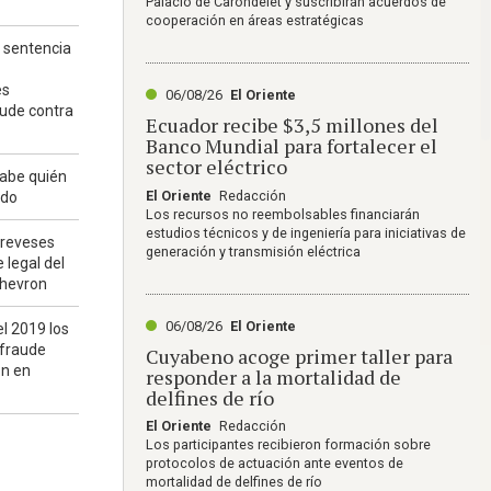
Palacio de Carondelet y suscribirán acuerdos de
cooperación en áreas estratégicas
a sentencia
es
06/08/26
El Oriente
ude contra
Ecuador recibe $3,5 millones del
Banco Mundial para fortalecer el
sector eléctrico
sabe quién
El Oriente
Redacción
rdo
Los recursos no reembolsables financiarán
estudios técnicos y de ingeniería para iniciativas de
 reveses
generación y transmisión eléctrica
e legal del
Chevron
06/08/26
El Oriente
el 2019 los
 fraude
Cuyabeno acoge primer taller para
on en
responder a la mortalidad de
delfines de río
El Oriente
Redacción
Los participantes recibieron formación sobre
protocolos de actuación ante eventos de
mortalidad de delfines de río