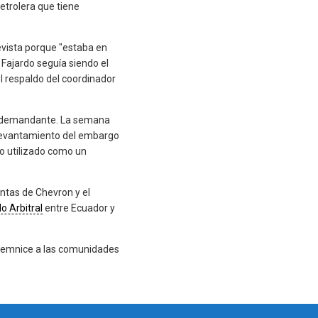
etrolera que tiene
evista porque "estaba en
 Fajardo seguía siendo el
l respaldo del coordinador
 el demandante. La semana
 levantamiento del embargo
do utilizado como un
ntas de Chevron y el
o Arbitral
entre Ecuador y
ndemnice a las comunidades