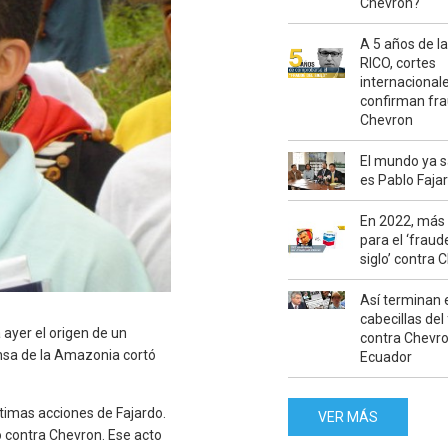
Chevron?
A 5 años de l
RICO, cortes
internacional
confirman fra
Chevron
El mundo ya 
es Pablo Faja
En 2022, más
para el ‘fraud
siglo’ contra 
Así terminan 
cabecillas del
ayer el origen de un
contra Chevr
nsa de la Amazonia cortó
Ecuador
ltimas acciones de Fajardo.
VER MÁS
o contra Chevron. Ese acto