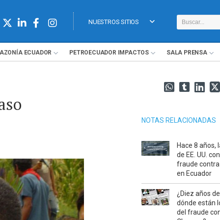
NUESTROS SITIOS
AZONÍA
ECUADOR
PETROECUADOR
IMPACTOS
SALA
PRENSA
caso
NOTAS RELACIONADAS
Hace 8 años, l
de EE. UU. con
fraude contr
en Ecuador
¿Diez años d
dónde están l
del fraude co