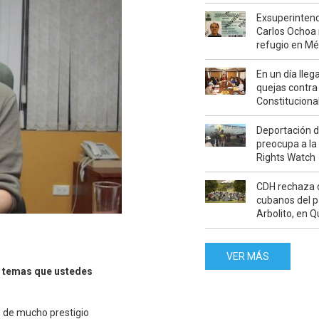
Exsuperinten
Carlos Ochoa 
refugio en Mé
En un día lleg
quejas contra
Constituciona
Deportación 
preocupa a l
Rights Watch
CDH rechaza 
cubanos del p
Arbolito, en Q
VER MÁS
os temas que ustedes
s de mucho prestigio