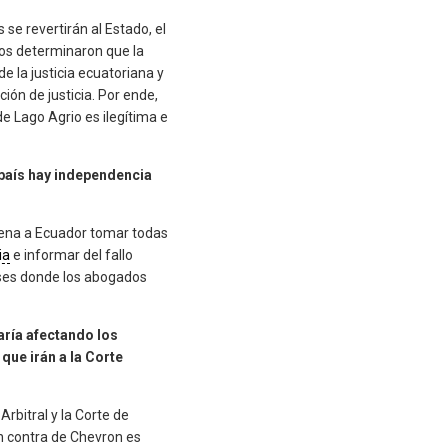
 se revertirán al Estado, el
ros determinaron que la
e la justicia ecuatoriana y
ión de justicia. Por ende,
e Lago Agrio es ilegítima e
 país hay independencia
rdena a Ecuador tomar todas
ia
e informar del fallo
aíses donde los abogados
aría afectando los
ue irán a la Corte
Arbitral y la Corte de
n contra de Chevron es