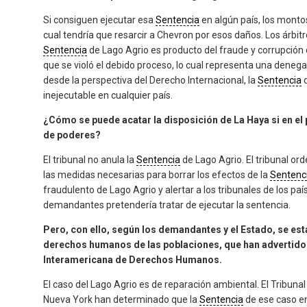
Si consiguen ejecutar esa
Sentencia
en algún país, los montos
cual tendría que resarcir a Chevron por esos daños. Los árbit
Sentencia
de Lago Agrio es producto del fraude y corrupción d
que se violó el debido proceso, lo cual representa una denegac
desde la perspectiva del Derecho Internacional, la
Sentencia
d
inejecutable en cualquier país.
¿Cómo se puede acatar la disposición de La Haya si en el
de poderes?
El tribunal no anula la
Sentencia
de Lago Agrio. El tribunal o
las medidas necesarias para borrar los efectos de la
Sentenc
fraudulento de Lago Agrio y alertar a los tribunales de los p
demandantes pretendería tratar de ejecutar la sentencia.
Pero, con ello, según los demandantes y el Estado, se est
derechos humanos de las poblaciones, que han advertido q
Interamericana de Derechos Humanos.
El caso del Lago Agrio es de reparación ambiental. El Tribunal 
Nueva York han determinado que la
Sentencia
de ese caso e