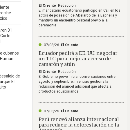
El Oriente
Redacción
dente
El mandatario ecuatoriano participó en Cali en los
recibe
actos de posesión de Abelardo de la Espriella y
xico
mantuvo un encuentro bilateral previo a la
ceremonia
aron 31
 Corte
l
07/08/26
El Oriente
Ecuador pedirá a EE. UU. negociar
de cubanos
un TLC para mejorar acceso de
a Human
camarón y atún
El Oriente
Redacción
desalojo de
El Gobierno prevé iniciar conversaciones entre
agosto y septiembre, mientras gestiona la
arque El
reducción del arancel adicional que afecta a
uito
productos ecuatorianos
07/08/26
El Oriente
Perú renovó alianza internacional
para reducir la deforestación de la
Amazonía