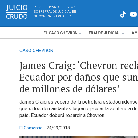
PERSPECTIVAS DE CHEVRON
SOBRE FRAUDE JUDICIAL EN
SU CONTRA EN ECUADOR
EL
CASO
CHEVRON
FRAUDE
JUDICIAL
AM
CASO CHEVRON
James Craig: ‘Chevron rec
Ecuador por daños que su
de millones de dólares’
James Craig es vocero de la petrolera estadounidens
que si los demandantes logran ejecutar la sentencia de
país, Ecuador deberá resarcir a Chevron.
El Comercio
24/09/2018