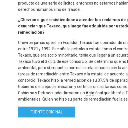
producto de una serie de ilícitos, entonces no estamos habla
derechos humanos sino de fraude.
¿Chevron sigue resistiéndose a atender los reclamos de
denuncian que Texaco, que luego fue adquirida por ustede
remediación?
Chevron jamás operó en Ecuador. Texaco fue operador de un c
entre 1970 y 1992. Ese año la petrolera estatal toma el contr
Texaco, que era socio minoritario, tenía que llegar a un acuerd
Texaco tuvo el 37,5% de ese consorcio. Se determinó que no
ambiental, pero sí impactos normales relacionados con la activ
tareas de remediación entre Texaco y la estatal de acuerdo a 
consorcio. Texaco hizo la remediación de su 37,5% de operac
Gobierno de la época revisaron y certificaron las tareas com
Gobierno y Petroecuador firmaron un
Acta
final que liberó a
ambientales. Quien no hizo su parte de remediación fue la es
FUENTE ORIGINAL