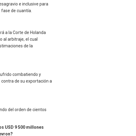
esagravio e inclusive para
 fase de cuantía.
rá a la Corte de Holanda
 al arbitraje, el cual
estimaciones de la
sufrido combatiendo y
n contra de su exportación a
ndo del orden de cientos
los USD 9 500 millones
hevron?