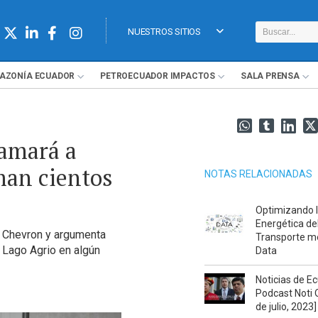
NUESTROS SITIOS
AZONÍA
ECUADOR
PETROECUADOR
IMPACTOS
SALA
PRENSA
lamará a
man cientos
NOTAS RELACIONADAS
Optimizando l
Energética de
e Chevron y argumenta
Transporte m
 Lago Agrio en algún
Data
Noticias de E
Podcast Noti 
de julio, 2023]