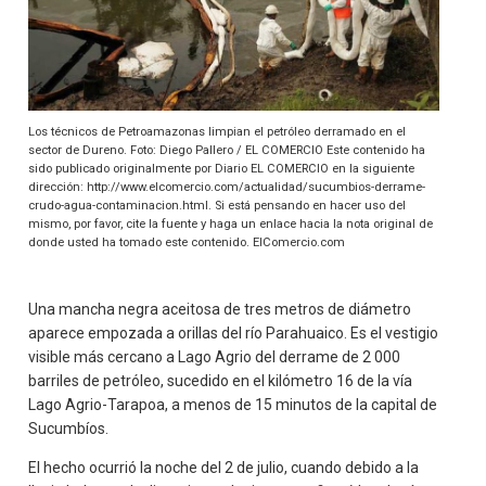
Los técnicos de Petroamazonas limpian el petróleo derramado en el
sector de Dureno. Foto: Diego Pallero / EL COMERCIO Este contenido ha
sido publicado originalmente por Diario EL COMERCIO en la siguiente
dirección: http://www.elcomercio.com/actualidad/sucumbios-derrame-
crudo-agua-contaminacion.html. Si está pensando en hacer uso del
mismo, por favor, cite la fuente y haga un enlace hacia la nota original de
donde usted ha tomado este contenido. ElComercio.com
Una mancha negra aceitosa de tres metros de diámetro
aparece empozada a orillas del río Parahuaico. Es el vestigio
visible más cercano a Lago Agrio del derrame de 2 000
barriles de petróleo, sucedido en el kilómetro 16 de la vía
Lago Agrio-Tarapoa, a menos de 15 minutos de la capital de
Sucumbíos.
El hecho ocurrió la noche del 2 de julio, cuando debido a la