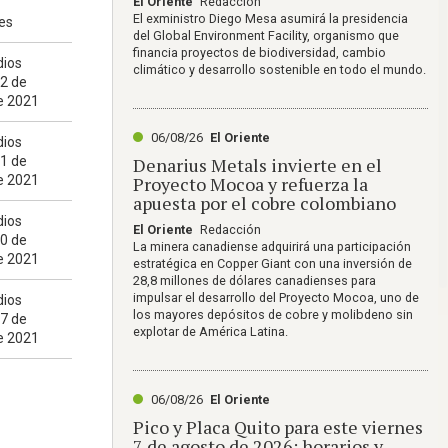
El Oriente
Redacción
El exministro Diego Mesa asumirá la presidencia
res
del Global Environment Facility, organismo que
financia proyectos de biodiversidad, cambio
ios
climático y desarrollo sostenible en todo el mundo.
22 de
e 2021
06/08/26
El Oriente
ios
21 de
Denarius Metals invierte en el
e 2021
Proyecto Mocoa y refuerza la
apuesta por el cobre colombiano
ios
El Oriente
Redacción
20 de
La minera canadiense adquirirá una participación
e 2021
estratégica en Copper Giant con una inversión de
28,8 millones de dólares canadienses para
impulsar el desarrollo del Proyecto Mocoa, uno de
ios
los mayores depósitos de cobre y molibdeno sin
17 de
explotar de América Latina.
e 2021
06/08/26
El Oriente
Pico y Placa Quito para este viernes
7 de agosto de 2026: horarios y