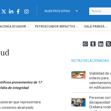
NUESTROS SITIOS
AZONÍA
ECUADOR
PETROECUADOR
IMPACTOS
SALA
PRENSA
lud
NOTAS RELACIONADAS
Viabilidad de 
solares para
tíficos provenientes de 17
calentamient
en edificacio
falta de integridad
Personas con
quisieran que representara
discapacidad 
Orellana recib
lio consenso alcanzado