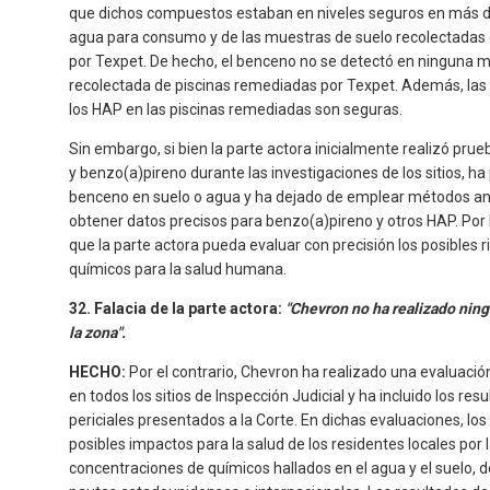
que dichos compuestos estaban en niveles seguros en más d
agua para consumo y de las muestras de suelo recolectadas
por Texpet. De hecho, el benceno no se detectó en ninguna 
recolectada de piscinas remediadas por Texpet. Además, las
los HAP en las piscinas remediadas son seguras.
Sin embargo, si bien la parte actora inicialmente realizó pr
y benzo(a)pireno durante las investigaciones de los sitios, ha
benceno en suelo o agua y ha dejado de emplear métodos anal
obtener datos precisos para benzo(a)pireno y otros HAP. Por 
que la parte actora pueda evaluar con precisión los posibles
químicos para la salud humana.
32. Falacia de la parte actora:
"Chevron no ha realizado nin
la zona".
HECHO:
Por el contrario, Chevron ha realizado una evaluación
en todos los sitios de Inspección Judicial y ha incluido los re
periciales presentados a la Corte. En dichas evaluaciones, los
posibles impactos para la salud de los residentes locales por l
concentraciones de químicos hallados en el agua y el suelo, 