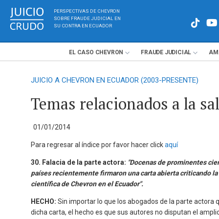
PERSPECTIVAS DE CHEVRON
SOBRE FRAUDE JUDICIAL EN
SU CONTRA EN ECUADOR
EL
CASO
CHEVRON
FRAUDE
JUDICIAL
AM
JUICIO A CHEVRON EN ECUADOR (2003-PRESENTE)
Temas relacionados a la sa
01/01/2014
Para regresar al índice por favor hacer click
aquí
30. Falacia de la parte actora:
"Docenas de prominentes cien
países recientemente firmaron una carta abierta criticando la 
científica de Chevron en el Ecuador".
HECHO:
Sin importar lo que los abogados de la parte actora 
dicha carta, el hecho es que sus autores no disputan el amp