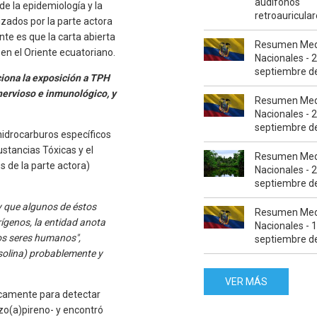
audífonos
 la epidemiología y la
retroauricula
izados por la parte actora
te es que la carta abierta
Resumen Med
en el Oriente ecuatoriano.
Nacionales - 
septiembre d
ciona la exposición a TPH
nervioso e inmunológico, y
Resumen Med
Nacionales - 
septiembre d
 hidrocarburos específicos
ustancias Tóxicas y el
Resumen Med
 de la parte actora)
Nacionales - 
septiembre d
 que algunos de éstos
Resumen Med
rígenos, la entidad anota
Nacionales - 
os seres humanos",
septiembre d
solina) probablemente y
VER MÁS
icamente para detectar
zo(a)pireno- y encontró