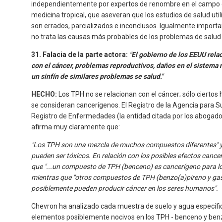
independientemente por expertos de renombre en el campo de
medicina tropical, que aseveran que los estudios de salud util
son errados, parcializados e inconclusos. Igualmente importan
no trata las causas más probables de los problemas de salud 
31. Falacia de la parte actora:
"El gobierno de los EEUU rela
con el cáncer, problemas reproductivos, daños en el sistema 
un sinfín de similares problemas se salud."
HECHO:
Los TPH no se relacionan con el cáncer; sólo ciertos
se consideran cancerígenos. El Registro de la Agencia para S
Registro de Enfermedades (la entidad citada por los abogados
afirma muy claramente que:
"Los TPH son una mezcla de muchos compuestos diferentes" y
pueden ser tóxicos. En relación con los posibles efectos cance
que "...un compuesto de TPH (benceno) es cancerígeno para l
mientras que "otros compuestos de TPH (benzo(a)pireno y ga
posiblemente pueden producir cáncer en los seres humanos".
Chevron ha analizado cada muestra de suelo y agua específ
elementos posiblemente nocivos en los TPH - benceno y ben