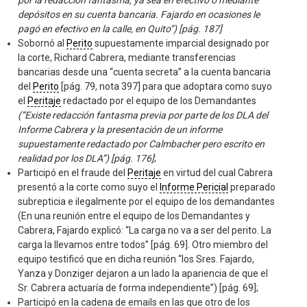
depósitos en su cuenta bancaria. Fajardo en ocasiones le
pagó en efectivo en la calle, en Quito”) [pág. 187]
Sobornó al
Perito
supuestamente imparcial designado por
la corte, Richard Cabrera, mediante transferencias
bancarias desde una “cuenta secreta” a la cuenta bancaria
del
Perito
[pág. 79, nota 397] para que adoptara como suyo
el
Peritaje
redactado por el equipo de los Demandantes
(“Existe redacción fantasma previa por parte de los DLA del
Informe Cabrera y la presentación de un informe
supuestamente redactado por Calmbacher pero escrito en
realidad por los DLA”) [pág. 176]
;
Participó en el fraude del
Peritaje
en virtud del cual Cabrera
presentó a la corte como suyo el
Informe Pericial
preparado
subrepticia e ilegalmente por el equipo de los demandantes
(En una reunión entre el equipo de los Demandantes y
Cabrera, Fajardo explicó: “La carga no va a ser del perito. La
carga la llevamos entre todos” [pág. 69]. Otro miembro del
equipo testificó que en dicha reunión “los Sres. Fajardo,
Yanza y Donziger dejaron a un lado la apariencia de que el
Sr. Cabrera actuaría de forma independiente”) [pág. 69];
Participó en la cadena de emails en las que otro de los