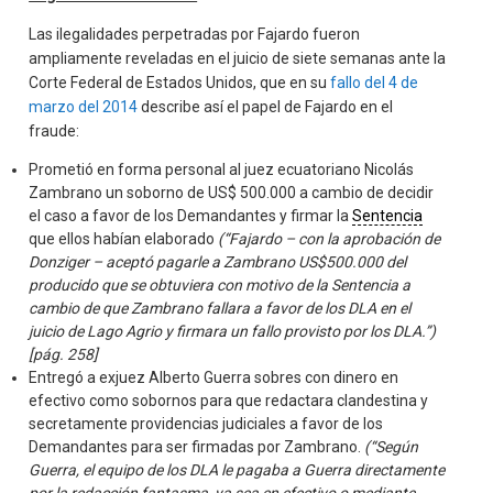
Las ilegalidades perpetradas por Fajardo fueron
ampliamente reveladas en el juicio de siete semanas ante la
Corte Federal de Estados Unidos, que en su
fallo del 4 de
marzo del 2014
describe así el papel de Fajardo en el
fraude:
Prometió en forma personal al juez ecuatoriano Nicolás
Zambrano un soborno de US$ 500.000 a cambio de decidir
el caso a favor de los Demandantes y firmar la
Sentencia
que ellos habían elaborado
(“Fajardo – con la aprobación de
Donziger – aceptó pagarle a Zambrano US$500.000 del
producido que se obtuviera con motivo de la Sentencia a
cambio de que Zambrano fallara a favor de los DLA en el
juicio de Lago Agrio y firmara un fallo provisto por los DLA.”)
[pág. 258]
Entregó a exjuez Alberto Guerra sobres con dinero en
efectivo como sobornos para que redactara clandestina y
secretamente providencias judiciales a favor de los
Demandantes para ser firmadas por Zambrano.
(“Según
Guerra, el equipo de los DLA le pagaba a Guerra directamente
por la redacción fantasma, ya sea en efectivo o mediante