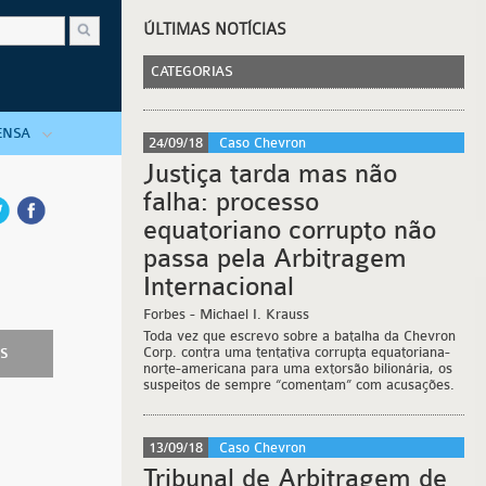
ÚLTIMAS NOTÍCIAS
CATEGORIAS
ENSA
24/09/18
Caso Chevron
Justiça tarda mas não
falha: processo
equatoriano corrupto não
passa pela Arbitragem
Internacional
Forbes
- Michael I. Krauss
Toda vez que escrevo sobre a batalha da Chevron
Corp. contra uma tentativa corrupta equatoriana-
AS
norte-americana para uma extorsão bilionária, os
suspeitos de sempre “comentam” com acusações.
13/09/18
Caso Chevron
Tribunal de Arbitragem de