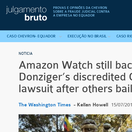
PROVAS E OPINIÕES DA CHEVRON
SOBRE A FRAUDE JUDICIAL CONTRA
A EMPRESA NO EQUADOR
CASO
CHEVRON-
EQUADOR
EXECUÇÃO
NO
BRASIL
CASO
RI
NOTICIA
Amazon Watch still ba
Donziger’s discredited
lawsuit after others bai
The Washington Times
- Kellan Howell
15/07/20