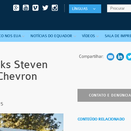
LÍNGUAS
CO
NOS EUA
NOTÍCIAS
DO
EQUADOR
VÍDEOS
SALA
DE
IMPR
Compartilhar:
cks Steven
 Chevron
l
CONTATO E DENÚNCI
15
CONTEÚDO RELACIONADO