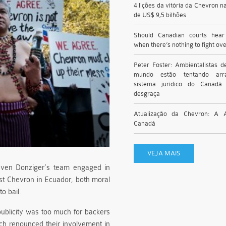
4 lições da vitória da Chevron n
de US$ 9,5 bilhões
Should Canadian courts hea
when there’s nothing to fight ov
Peter Foster: Ambientalistas d
mundo estão tentando arr
sistema jurídico do Canadá
desgraça
Atualização da Chevron: A 
Canadá
VEJA MAIS
teven Donziger’s team engaged in
inst Chevron in Ecuador, both moral
o bail.
publicity was too much for backers
ch renounced their involvement in