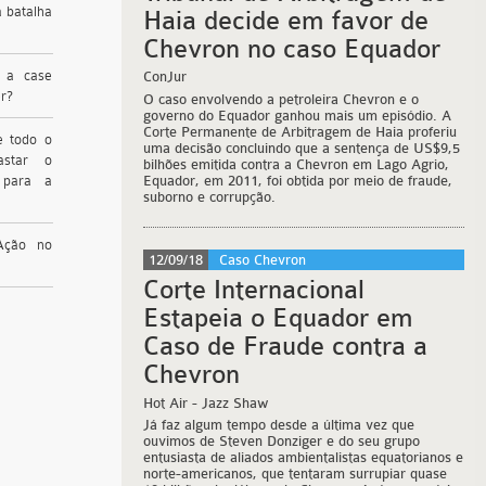
a batalha
Haia decide em favor de
Chevron no caso Equador
r a case
ConJur
er?
O caso envolvendo a petroleira Chevron e o
governo do Equador ganhou mais um episódio. A
Corte Permanente de Arbitragem de Haia proferiu
e todo o
uma decisão concluindo que a sentença de US$9,5
astar o
bilhões emitida contra a Chevron em Lago Agrio,
Equador, em 2011, foi obtida por meio de fraude,
 para a
suborno e corrupção.
Ação no
12/09/18
Caso Chevron
Corte Internacional
Estapeia o Equador em
Caso de Fraude contra a
Chevron
Hot Air
- Jazz Shaw
Já faz algum tempo desde a última vez que
ouvimos de Steven Donziger e do seu grupo
entusiasta de aliados ambientalistas equatorianos e
norte-americanos, que tentaram surrupiar quase