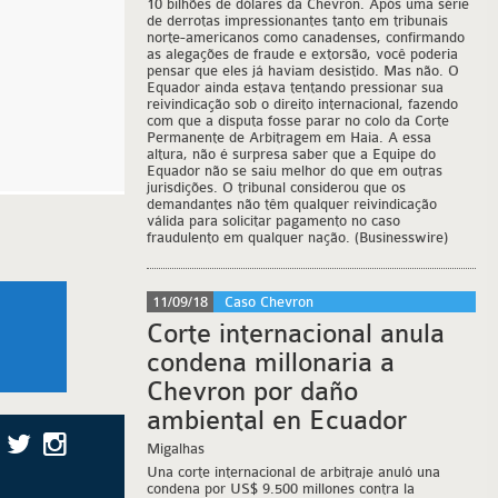
10 bilhões de dólares da Chevron. Após uma série
de derrotas impressionantes tanto em tribunais
norte-americanos como canadenses, confirmando
as alegações de fraude e extorsão, você poderia
pensar que eles já haviam desistido. Mas não. O
Equador ainda estava tentando pressionar sua
reivindicação sob o direito internacional, fazendo
com que a disputa fosse parar no colo da Corte
Permanente de Arbitragem em Haia. A essa
altura, não é surpresa saber que a Equipe do
Equador não se saiu melhor do que em outras
jurisdições. O tribunal considerou que os
demandantes não têm qualquer reivindicação
válida para solicitar pagamento no caso
fraudulento em qualquer nação. (Businesswire)
11/09/18
Caso Chevron
Corte internacional anula
condena millonaria a
Chevron por daño
ambiental en Ecuador
Migalhas
Una corte internacional de arbitraje anuló una
condena por US$ 9.500 millones contra la