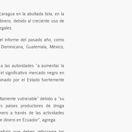
aragua en la abultada lista, en la
inero, debido al creciente uso de
egales.
el informe del pasado año, como
ca Dominicana, Guatemala, México,
a las autoridades "a aumentar la
"el significativo mercado negro en
minado por el Estado fuertemente
ltamente vulnerable" debido a "su
es países productores de droga
nero a través de las actividades
de dinero en Ecuador", agrega.
señala que deben reforzarse los