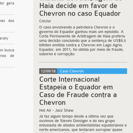
dor gera
Haia decide em favor de
Chevron no caso Equador
mes dos
ConJur
O caso envolvendo a petroleira Chevron e o
governo do Equador ganhou mais um episódio. A
Corte Permanente de Arbitragem de Haia proferiu
araty
uma decisão concluindo que a sentença de US$9,5
bilhões emitida contra a Chevron em Lago Agrio,
Equador, em 2011, foi obtida por meio de fraude,
 en busca
suborno e corrupção.
rnos de
12/09/18
Caso Chevron
Corte Internacional
Estapeia o Equador em
Caso de Fraude contra a
Chevron
Hot Air
- Jazz Shaw
Já faz algum tempo desde a última vez que
ouvimos de Steven Donziger e do seu grupo
entusiasta de aliados ambientalistas equatorianos e
norte-americanos, que tentaram surrupiar quase