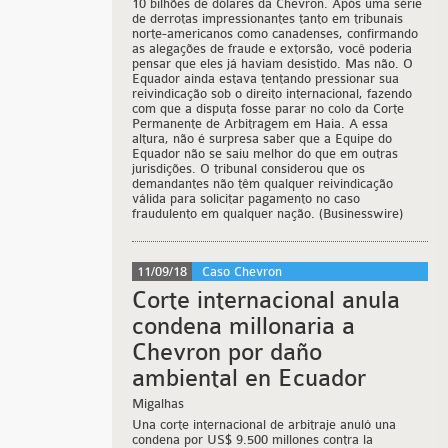
10 bilhões de dólares da Chevron. Após uma série
de derrotas impressionantes tanto em tribunais
norte-americanos como canadenses, confirmando
as alegações de fraude e extorsão, você poderia
pensar que eles já haviam desistido. Mas não. O
Equador ainda estava tentando pressionar sua
reivindicação sob o direito internacional, fazendo
com que a disputa fosse parar no colo da Corte
Permanente de Arbitragem em Haia. A essa
altura, não é surpresa saber que a Equipe do
Equador não se saiu melhor do que em outras
jurisdições. O tribunal considerou que os
demandantes não têm qualquer reivindicação
válida para solicitar pagamento no caso
fraudulento em qualquer nação. (Businesswire)
11/09/18
Caso Chevron
Corte internacional anula
condena millonaria a
Chevron por daño
ambiental en Ecuador
Migalhas
Una corte internacional de arbitraje anuló una
condena por US$ 9.500 millones contra la