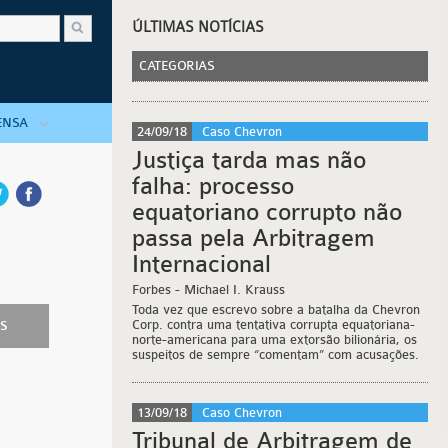
ÚLTIMAS NOTÍCIAS
CATEGORIAS
ENSA
24/09/18
Caso Chevron
Justiça tarda mas não
falha: processo
equatoriano corrupto não
passa pela Arbitragem
Internacional
Forbes
- Michael I. Krauss
Toda vez que escrevo sobre a batalha da Chevron
Corp. contra uma tentativa corrupta equatoriana-
AS
norte-americana para uma extorsão bilionária, os
suspeitos de sempre “comentam” com acusações.
13/09/18
Caso Chevron
Tribunal de Arbitragem de