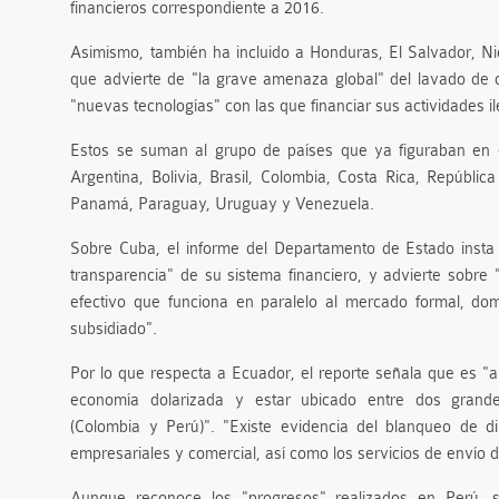
financieros correspondiente a 2016.
Asimismo, también ha incluido a Honduras, El Salvador, Nic
que advierte de "la grave amenaza global" del lavado de d
"nuevas tecnologías" con las que financiar sus actividades il
Estos se suman al grupo de países que ya figuraban en 
Argentina, Bolivia, Brasil, Colombia, Costa Rica, Repúbli
Panamá, Paraguay, Uruguay y Venezuela.
Sobre Cuba, el informe del Departamento de Estado insta 
transparencia" de su sistema financiero, y advierte sobre 
efectivo que funciona en paralelo al mercado formal, do
subsidiado".
Por lo que respecta a Ecuador, el reporte señala que es "a
economía dolarizada y estar ubicado entre dos grand
(Colombia y Perú)". "Existe evidencia del blanqueo de di
empresariales y comercial, así como los servicios de envío 
Aunque reconoce los "progresos" realizados en Perú, 