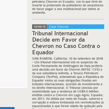
petrolera Chevron en Ecuador, con lo que hirió de
muerte la pretensión de pobladores de amazónicos
de hacer pagar a una multinacional por daños al
ambiente.
10/09/18
Caso Chevron
Tribunal Internacional
Decide em Favor da
Chevron no Caso Contra o
Equador
SAN RAMON, Califórnia, 10 de setembro de 2018
- Um tribunal internacional sob os auspícios da
Corte Permanente de Arbitragem de Haia proferiu
uma decisão em favor da Chevron (NYSE: CVX) e
da sua subsidiária indireta, a Texaco Petroleum
Company (TexPet), entendendo que a República do
Equador violou as suas obrigações fixadas em
tratados internacionais, acordos de investimento e
no direito internacional. O Tribunal concluiu por
unanimidade que a sentença de US$9,5 bilhões
emitida contra a Chevron em Lago Agrio, Equador,
em 2011, foi obtida por meio de fraude, suborno e
corrupção e estava embasada em reivindicações já
equacionadas e que foram objeto de quitação pela