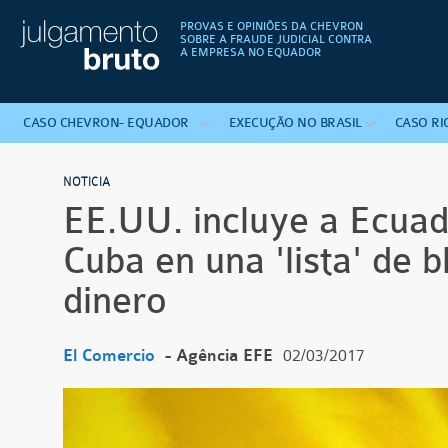
PROVAS E OPINIÕES DA CHEVRON
SOBRE A FRAUDE JUDICIAL CONTRA
A EMPRESA NO EQUADOR
CASO
CHEVRON-
EQUADOR
EXECUÇÃO
NO
BRASIL
CASO
RI
NOTICIA
EE.UU. incluye a Ecuad
Cuba en una 'lista' de 
dinero
El Comercio
- Agência EFE
02/03/2017