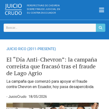
PERSPECTIVAS DE CHEVRON
SOBRE FRAUDE JUDICIAL EN
SU CONTRA EN ECUADOR
JUICIO RICO (2011-PRESENTE)
El “Día Anti-Chevron”: la campaña
correísta que fracasó tras el fraude
de Lago Agrio
La campaña que comenzó para apoyar el fraude
contra Chevron en Ecuador, hoy pasa desapercibida.
- JuicioCrudo
18/05/2026