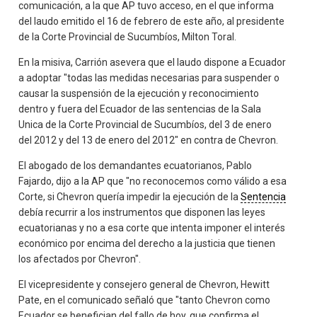
comunicación, a la que AP tuvo acceso, en el que informa
del laudo emitido el 16 de febrero de este año, al presidente
de la Corte Provincial de Sucumbíos, Milton Toral.
En la misiva, Carrión asevera que el laudo dispone a Ecuador
a adoptar "todas las medidas necesarias para suspender o
causar la suspensión de la ejecución y reconocimiento
dentro y fuera del Ecuador de las sentencias de la Sala
Unica de la Corte Provincial de Sucumbíos, del 3 de enero
del 2012 y del 13 de enero del 2012" en contra de Chevron.
El abogado de los demandantes ecuatorianos, Pablo
Fajardo, dijo a la AP que "no reconocemos como válido a esa
Corte, si Chevron quería impedir la ejecución de la
Sentencia
debía recurrir a los instrumentos que disponen las leyes
ecuatorianas y no a esa corte que intenta imponer el interés
económico por encima del derecho a la justicia que tienen
los afectados por Chevron".
El vicepresidente y consejero general de Chevron, Hewitt
Pate, en el comunicado señaló que "tanto Chevron como
Ecuador se benefician del fallo de hoy, que confirma el