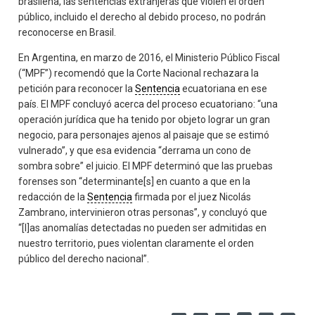
brasileña, las sentencias extranjeras que violen el orden
público, incluido el derecho al debido proceso, no podrán
reconocerse en Brasil.
En Argentina, en marzo de 2016, el Ministerio Público Fiscal
(“MPF”) recomendó que la Corte Nacional rechazara la
petición para reconocer la
Sentencia
ecuatoriana en ese
país. El MPF concluyó acerca del proceso ecuatoriano: “una
operación jurídica que ha tenido por objeto lograr un gran
negocio, para personajes ajenos al paisaje que se estimó
vulnerado”, y que esa evidencia “derrama un cono de
sombra sobre” el juicio. El MPF determinó que las pruebas
forenses son “determinante[s] en cuanto a que en la
redacción de la
Sentencia
firmada por el juez Nicolás
Zambrano, intervinieron otras personas”, y concluyó que
“[l]as anomalías detectadas no pueden ser admitidas en
nuestro territorio, pues violentan claramente el orden
público del derecho nacional”.