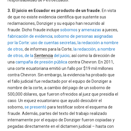
responsabilidad de Petroecuador.
3. El juicio en Ecuador es producto de un fraude.
En vista
de que no existe evidencia científica que sustente sus
reclamaciones, Donziger y su equipo han recurrido al
fraude. Dicho fraude incluye
sobornos
y
amenazas
a jueces,
fabricación de evidencia
;
soborno de personas asignadas
por la Corte
:
uso de cuentas secretas
;
la redacción a nombre
de otros
, de informes para la Corte;
la redacción, a nombre
de otros, de la
Sentencia
del juicio
; así como la dirección de
una
campaña de presión pública
contra Chevron. En 2011,
una corte ecuatoriana emitió un fallo por $19 mil millones
contra Chevron. Sin embargo, la evidencia ha probado que
el fallo judicial fue redactado por el equipo de Donziger a
nombre de la corte, a cambio del pago de un soborno de
500,000 dólares, que fueron ofrecidos al juez que presidía el
caso. Un exjuez ecuatoriano que ayudó descubrir el
soborno,
se presentó
para testificar sobre el esquema de
fraude. Además, partes del texto del trabajo realizado
internamente por el equipo de Donziger fueron copiadas y
pegadas directamente en el dictamen judicial – hasta con