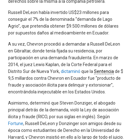
derechos sobre la misma a la compañía petrolera.
Russell DeLeon había invertido US$23 millones para
conseguir el 7% de la denominada “demanda de Lago
Agrio”, que pretendía obtener $9.500 millones de dólares
por supuestos daños al medioambiente en Ecuador.
A su vez, Chevron procedió a demandar a Russell DeLeon
en Gibraltar, donde tenía fijada su residencia, por
participación en una demanda fraudulenta. En marzo de
2014, el juez Lewis Kaplan, de la Corte Federal para el
Distrito Sur de Nueva York,
dictaminó
que la
Sentencia
de $
9,5 millardos contra Chevron en Ecuador fue “producto de
fraude y asociación ilícita para delinquir y extorsionar”,
encontrándola inejecutable en los Estados Unidos.
Asimismo, determinó que Steven Donziger, el abogado
principal detrás de la demanda, violó la Ley de asociación
ilícita y fraude (RICO, por sus siglas en inglés). Según
Fortune
, Russell DeLeon y Donzinger son amigos desde su
época como estudiantes de Derecho en la Universidad de
Harvard, y Chevron insistió en ello a lo largo de todo el juicio.