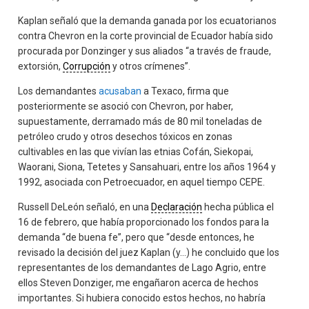
Kaplan señaló que la demanda ganada por los ecuatorianos
contra Chevron en la corte provincial de Ecuador había sido
procurada por Donzinger y sus aliados “a través de fraude,
extorsión,
Corrupción
y otros crímenes”.
Los demandantes
acusaban
a Texaco, firma que
posteriormente se asoció con Chevron, por haber,
supuestamente, derramado más de 80 mil toneladas de
petróleo crudo y otros desechos tóxicos en zonas
cultivables en las que vivían las etnias Cofán, Siekopai,
Waorani, Siona, Tetetes y Sansahuari, entre los años 1964 y
1992, asociada con Petroecuador, en aquel tiempo CEPE.
Russell DeLeón señaló, en una
Declaración
hecha pública el
16 de febrero, que había proporcionado los fondos para la
demanda “de buena fe”, pero que “desde entonces, he
revisado la decisión del juez Kaplan (y…) he concluido que los
representantes de los demandantes de Lago Agrio, entre
ellos Steven Donziger, me engañaron acerca de hechos
importantes. Si hubiera conocido estos hechos, no habría