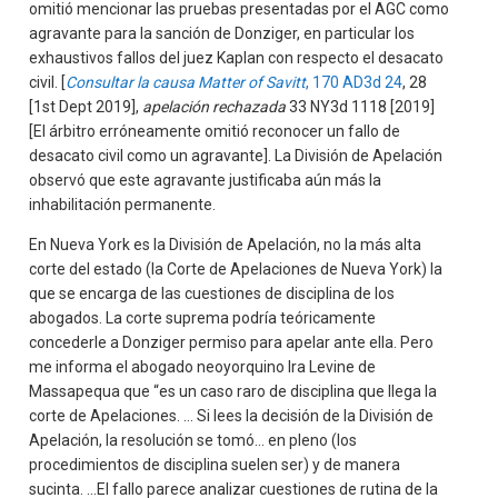
omitió mencionar las pruebas presentadas por el AGC como
agravante para la sanción de Donziger, en particular los
exhaustivos fallos del juez Kaplan con respecto el desacato
civil. [
Consultar la causa Matter of Savitt
, 170 AD3d 24
, 28
[1st Dept 2019],
apelación rechazada
33 NY3d 1118 [2019]
[El árbitro erróneamente omitió reconocer un fallo de
desacato civil como un agravante]. La División de Apelación
observó que este agravante justificaba aún más la
inhabilitación permanente.
En Nueva York es la División de Apelación, no la más alta
corte del estado (la Corte de Apelaciones de Nueva York) la
que se encarga de las cuestiones de disciplina de los
abogados. La corte suprema podría teóricamente
concederle a Donziger permiso para apelar ante ella. Pero
me informa el abogado neoyorquino Ira Levine de
Massapequa que “es un caso raro de disciplina que llega la
corte de Apelaciones. ... Si lees la decisión de la División de
Apelación, la resolución se tomó... en pleno (los
procedimientos de disciplina suelen ser) y de manera
sucinta. ...El fallo parece analizar cuestiones de rutina de la