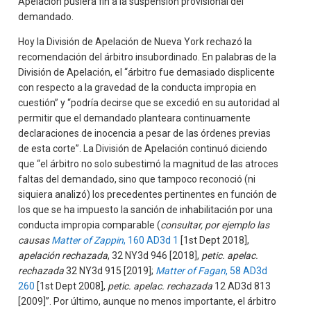
Apelación pusiera fin a la suspensión provisional del
demandado.
Hoy la División de Apelación de Nueva York rechazó la
recomendación del árbitro insubordinado. En palabras de la
División de Apelación, el “árbitro fue demasiado displicente
con respecto a la gravedad de la conducta impropia en
cuestión” y “podría decirse que se excedió en su autoridad al
permitir que el demandado planteara continuamente
declaraciones de inocencia a pesar de las órdenes previas
de esta corte”. La División de Apelación continuó diciendo
que “el árbitro no solo subestimó la magnitud de las atroces
faltas del demandado, sino que tampoco reconoció (ni
siquiera analizó) los precedentes pertinentes en función de
los que se ha impuesto la sanción de inhabilitación por una
conducta impropia comparable (
consultar, por ejemplo las
causas
Matter of Zappin
, 160 AD3d 1
[1st Dept 2018],
apelación rechazada
, 32 NY3d 946 [2018],
petic. apelac.
rechazada
32 NY3d 915 [2019];
Matter of Fagan
, 58 AD3d
260
[1st Dept 2008],
petic. apelac. rechazada
12 AD3d 813
[2009]”. Por último, aunque no menos importante, el árbitro