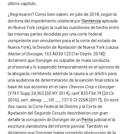
último capítulo...
¿Regresaron? Como bien saben, en julio de 2018, según la
doctrina del impedimento colateral por
Sentencia
aplicada
en Nueva York (según la cual las cuestiones de hecho entre
las mismas partes decididas por una corte federal
competente son vinculantes para el la corte del estado de
Nueva York), la División de Apelación de Nueva York (causa
Matter of Donziger
, 163 AD3d 123 [1er Depto. 2018])
dictaminó que Donziger es culpable de mala conducta
profesional y lo suspendió temporalmente en el ejercicio de
la abogacía, remitiendo además la causa a un árbitro para
una audiencia de determinación de la sanción final sobre la
base de sus acciones en el caso
Chevron Corp v Donziger
(974 F Supp 2d 362 [SD NY 2014],
ratif
. 833 F3d 74 [2d Cir
2016],
cert. deneg.
__ US __, 137 S Ct 2268 [2017]). En esos
dos casos, la Corte Federal de Distrito y la Corte de
Apelación del Segundo Circuito describieron con gran
detalle la corrupción de Donziger de un
Perito
judicial el la
escritura clandestina del informe pericial. También se
dictaminó que Donziger había cometido obstrucción de la