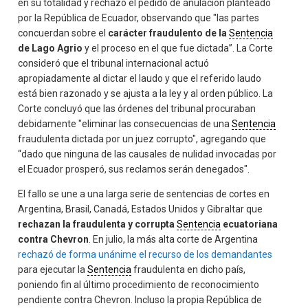
en su totalidad y rechazó el pedido de anulación planteado
por la República de Ecuador, observando que "las partes
concuerdan sobre el
carácter fraudulento de la
Sentencia
de Lago Agrio
y el proceso en el que fue dictada”. La Corte
consideró que el tribunal internacional actuó
apropiadamente al dictar el laudo y que el referido laudo
está bien razonado y se ajusta a la ley y al orden público. La
Corte concluyó que las órdenes del tribunal procuraban
debidamente "eliminar las consecuencias de una
Sentencia
fraudulenta dictada por un juez corrupto", agregando que
“dado que ninguna de las causales de nulidad invocadas por
el Ecuador prosperó, sus reclamos serán denegados".
El fallo se une a una larga serie de sentencias de cortes en
Argentina, Brasil, Canadá, Estados Unidos y Gibraltar que
rechazan la fraudulenta y corrupta
Sentencia
ecuatoriana
contra Chevron
. En julio, la más alta corte de Argentina
rechazó de forma unánime el recurso de los demandantes
para ejecutar la
Sentencia
fraudulenta en dicho país,
poniendo fin al último procedimiento de reconocimiento
pendiente contra Chevron. Incluso la propia República de