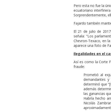
Pero esta no fue la ún
ecuatoriano interfirier
Sorprendentemente, e
Fajardo también mantien
El 21 de julio de 201
señala: “Los parlamen
Chevron-Texaco, en la
aparece una foto de Fa
Ilegalidades en el ca
Así es como la Corte F
fraude:
Prometió al exj
demandantes y f
determinó que “[
además determin
las ganancias que
Habría hecho arr
Nicolás Zambran
aproximadamente