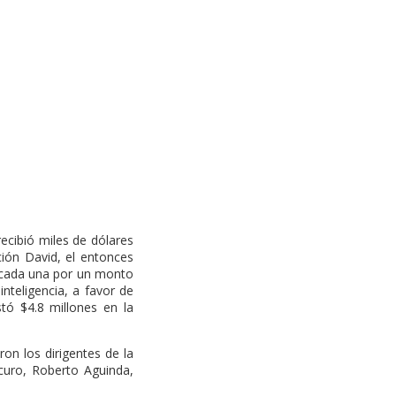
cibió miles de dólares
ción David, el entonces
s cada una por un monto
nteligencia, a favor de
ó $4.8 millones en la
on los dirigentes de la
curo, Roberto Aguinda,