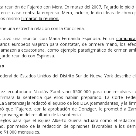
ica reunión de Fajardo con Mera. En marzo del 2007, Fajardo le pidió
a en el caso contra la empresa. Mera, incluso, le dio ideas de cómo 
llos mismo
filmaron la reunión.
e una estrecha relación con la Cancillería.
7, tuvo una reunión con María Fernanda Espinosa. En un
comunicad
tarios europeos viajaron para constatar, de primera mano, los efec
 amazonia ecuatoriana, como ejemplo paradigmático de crimen ambie
jardo reunido con Espinosa.
so
ederal de Estados Unidos del Distrito Sur de Nueva York describe el
uez ecuatoriano Nicolás Zambrano $500.000 para que resolviera 
irmara la sentencia que ellos habían preparado. La Corte Fede
La Sentencia] la redactó el equipo de los DLA [demandantes] y la fi
ó que “Fajardo, con la aprobación de Donziger, le prometió a Z
 provengan del resultado de la sentencia”.
eglos para que el exjuez Alberto Guerra actuara como el redactor 
o, por medio de la redacción de opiniones favorables a los de
 $1.000 mensuales.