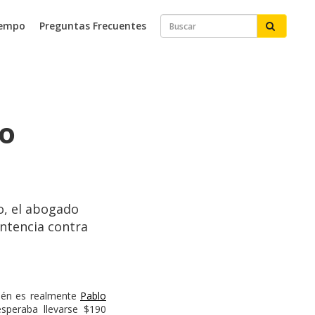
iempo
Preguntas Frecuentes
lo
o, el abogado
entencia contra
ién es realmente
Pablo
peraba llevarse $190