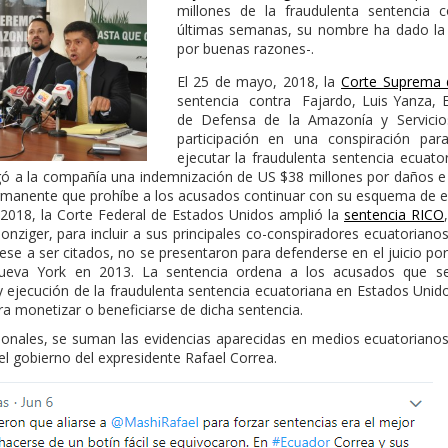
millones de la fraudulenta sentencia 
últimas semanas, su nombre ha dado la v
por buenas razones-.
El 25 de mayo, 2018, la
Corte Suprema d
sentencia contra Fajardo, Luis Yanza, E
de Defensa de la Amazonía y Servicio
participación en una conspiración par
ejecutar la fraudulenta sentencia ecuat
gó a la compañía una indemnización de US $38 millones por daños e 
ermanente que prohíbe a los acusados continuar con su esquema de e
e 2018, la Corte Federal de Estados Unidos amplió la
sentencia RICO
nziger, para incluir a sus principales co-conspiradores ecuatorianos
ese a ser citados, no se presentaron para defenderse en el juicio po
ueva York en 2013. La sentencia ordena a los acusados que se
 ejecución de la fraudulenta sentencia ecuatoriana en Estados Unido
ra monetizar o beneficiarse de dicha sentencia.
cionales, se suman las evidencias aparecidas en medios ecuatorian
el gobierno del expresidente Rafael Correa.