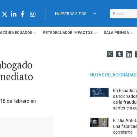
NUESTROS SITIOS
AZONÍA
ECUADOR
PETROECUADOR
IMPACTOS
SALA
PRENSA
 abogado
mediato
NOTAS RELACIONADAS
En Ecuador 
sancionados
 18 de febrero en
de la fraudu
sentencia c
El ‘Día Anti
una fabricac
correísmo