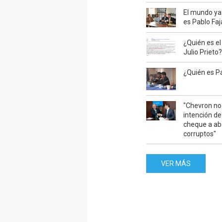
El mundo ya
es Pablo Fa
¿Quién es e
Julio Prieto
¿Quién es P
"Chevron no
intención de
cheque a a
corruptos"
VER MÁS