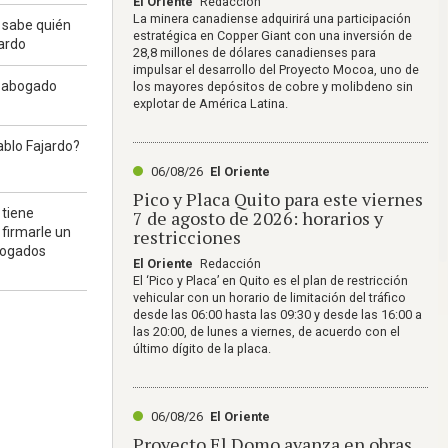
El Oriente
Redacción
La minera canadiense adquirirá una participación
 sabe quién
estratégica en Copper Giant con una inversión de
jardo
28,8 millones de dólares canadienses para
impulsar el desarrollo del Proyecto Mocoa, uno de
l abogado
los mayores depósitos de cobre y molibdeno sin
explotar de América Latina.
?
ablo Fajardo?
06/08/26
El Oriente
Pico y Placa Quito para este viernes
 tiene
7 de agosto de 2026: horarios y
 firmarle un
restricciones
bogados
El Oriente
Redacción
El ‘Pico y Placa’ en Quito es el plan de restricción
vehicular con un horario de limitación del tráfico
desde las 06:00 hasta las 09:30 y desde las 16:00 a
las 20:00, de lunes a viernes, de acuerdo con el
último dígito de la placa.
06/08/26
El Oriente
Proyecto El Domo avanza en obras