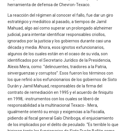
herramienta de defensa de Chevron-Texaco.
La reacción del régimen al conocer el fallo, fue dar un giro
estratégico y mediático al pasado, a tiempos de Jamil
Mahuad, algo así como superar un prolongado alzheimer
judicial, para intentar identificar responsables criollos,
ignorados por la justicia y los gobiernos durante casi una
década y media. Ahora, esos ignotos exfuncionarios,
algunos de los cuales están en el ocaso de su vida, son
identificados por el Secretario Jurídico de la Presidencia,
Alexis Mera, como: “delincuentes, traidores a la Patria,
sinverguenzas y corruptos”. Esos fueron los términos con
los que refirió a los exfuncionarios de los gobiernos de Sixto
Durán y Jamil Mahuad, responsables de la firma del
contrato de remediación en 1995 y el acuerdo de finiquito
en 1998, -instrumentos con los cuales se liberó de
responsabilidad a la multinacional Texaco-. Mera,
igualmente orientó su enojo y exigencias a la Fiscalía,
pidiendo al fiscal general Galo Chiriboga, el enjuiciamiento
de los implicados por el delito de peculado. “Es terrible lo que
hicieron tanto los funcionarios de Sixto Durán Ballén como