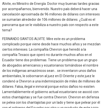
Alvite, ex Ministro de Energía. Doctor muy buenas tardes gracias
por acompañarnos, bienvenido. Nuestro país deberá hacer una
cancelación aproximada de 96 millones de dólares con intereses
se sumarían alrededor de 106 millones de dólares. ¿Cuál es el
panorama que se le visibiliza a nuestro país con respecto a este
tema?
FERNANDO SANTOS ALVITE: Mire este es un problema
complicado porque viene desde hace muchos años y se mezclan
ciertos intereses. La compañía Chevron que heredó a la
compañía Texaco que operó no durante muchos años en el
Ecuador tiene dos problemas. Tiene un problema que un grupo
de abogados americanos y ecuatorianos tomándose el nombre
de los indígenas amazónicos sean… se inventaron unos daños
ambientales, le sobornaron al juez en El Oriente y este juez le
condenó a Chevron a una indemnización de miles de millones de
dólares. Falsa, ilegal e inmoral porque estos daños no existen.
Lamentablemente el gobierno actual ecuatoriano se asoció con
estos chantajistas y se fue contra Chevron. Chevron en defensa
se pelea con los chantajistas por un lado y tiene que pelear por él
con el gobierno del Ecuador por otro y un producto de este juicio