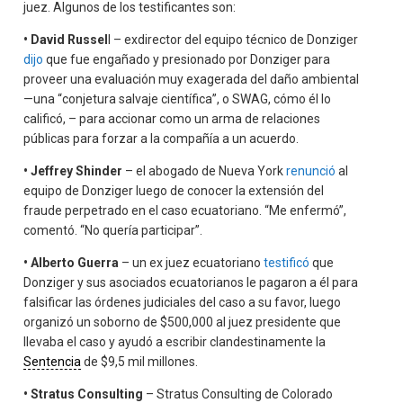
juez. Algunos de los testificantes son:
• David Russel
l – exdirector del equipo técnico de Donziger
dijo
que fue engañado y presionado por Donziger para
proveer una evaluación muy exagerada del daño ambiental
—una “conjetura salvaje científica”, o SWAG, cómo él lo
calificó, – para accionar como un arma de relaciones
públicas para forzar a la compañía a un acuerdo.
• Jeffrey Shinder
– el abogado de Nueva York
renunció
al
equipo de Donziger luego de conocer la extensión del
fraude perpetrado en el caso ecuatoriano. “Me enfermó”,
comentó. “No quería participar”.
• Alberto Guerra
– un ex juez ecuatoriano
testificó
que
Donziger y sus asociados ecuatorianos le pagaron a él para
falsificar las órdenes judiciales del caso a su favor, luego
organizó un soborno de $500,000 al juez presidente que
llevaba el caso y ayudó a escribir clandestinamente la
Sentencia
de $9,5 mil millones.
• Stratus Consulting
– Stratus Consulting de Colorado